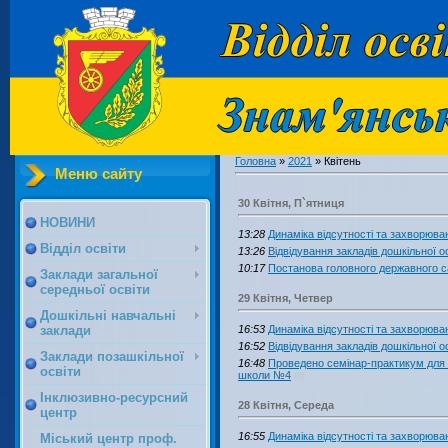
Головна
»
2021
»
Квітень
Меню сайту
30 Квітня, П`ятниця
НОВИНИ
13:28
Динаміка відсутності та захворювано
Відділ освіти
13:26
Відвідування закладів дошкільної ос
10:17
Постанова головного державного са
Заклади загальної
середньої освіти
29 Квітня, Четвер
Дошкільні навчальні
16:53
Динаміка відсутності та захворювано
заклади
16:52
Відвідування закладів дошкільної ос
Заклади позашкільної
16:48
Проведено семінар-практикум для в
освіти
школи №4
(0)
Інклюзивно-ресурсний
28 Квітня, Середа
центр
16:55
Динаміка відсутності та захворювано
Міський центр проф.