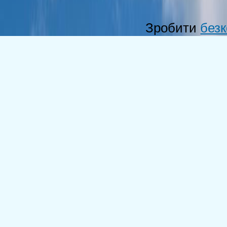
Зробити
без