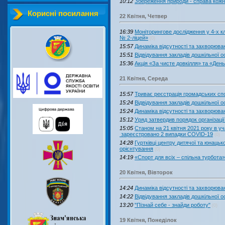
10:12
Збереження природи - справа кожн
Корисні посилання
22 Квітня, Четвер
16:39
Моніторингове дослідження у 4-х к
№ 2-ліцей»
(0)
15:57
Динаміка відсутності та захворювано
15:51
Відвідування закладів дошкільної ос
15:36
Акція «За чисте довкілля» та «Ден
21 Квітня, Середа
15:57
Триває реєстрація громадських сп
15:24
Відвідування закладів дошкільної ос
15:24
Динаміка відсутності та захворювано
15:12
Уряд затвердив порядок організаці
15:05
Станом на 21 квітня 2021 року в уч
зареєстровано 2 випадки COVID-19
(0)
14:28
Гуртківці центру дитячої та юнацько
орієнтування
(0)
14:19
«Спорт для всіх – спільна турбота»
20 Квітня, Вівторок
14:24
Динаміка відсутності та захворювано
14:22
Відвідування закладів дошкільної ос
13:20
"Пізнай себе - знайди роботу"
(0)
19 Квітня, Понеділок