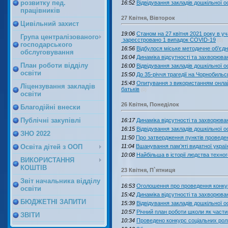
розвитку пед.
16:52
Відвідування закладів дошкільної ос
працівників
27 Квітня, Вівторок
Цивільний захист
19:06
Станом на 27 квітня 2021 року в уч
Група централізованого
зареєстровано 1 випадок COVID-19
(0)
господарського
16:56
Відбулося міське методичне об’єдн
обслуговування
16:04
Динаміка відсутності та захворювано
План роботи відділу
16:00
Відвідування закладів дошкільної ос
освіти
15:50
До 35-річчя трагедії на Чорнобильс
15:43
Опитування з використанням онлайн
Ліцензування закладів
батьків
(0)
освіти
26 Квітня, Понеділок
Благодійні внески
Публічні закупівлі
16:17
Динаміка відсутності та захворювано
16:15
Відвідування закладів дошкільної ос
ЗНО 2022
11:50
Про затвердження пунктів проведен
11:04
Вшанування пам’яті видатної украї
Освіта дітей з ООП
10:08
Найбільша в історії людства техно
ВИКОРИСТАННЯ
КОШТІВ
23 Квітня, П`ятниця
Звіт начальника відділу
16:53
Оголошення про проведення конкур
освіти
15:42
Динаміка відсутності та захворювано
БЮДЖЕТНІ ЗАПИТИ
15:39
Відвідування закладів дошкільної ос
10:57
Річний план роботи школи як частин
ЗВІТИ
10:34
Проведено конкурс соціальних рол