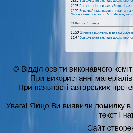
15:01
Відвідування закладів дошкільної ос
11:25
Презентація порталу «Всеосвіта»
(
11:20
Всеукраїнська науково-практична 
Формування освітнього STEM-середови
01 Квітня, Четвер
15:50
Динаміка відсутності та захворюван
15:44
Відвідування закладів дошкільної ос
© Відділ освіти виконавчого коміт
При використанні матеріалі
При наявності авторських претен
Увага! Якщо Ви виявили помилку в б
текст і н
Сайт створе