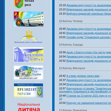
15:19
Динаміка відсутності та захворювано
15:15
Відвідування закладів дошкільної ос
15:10
Відбувся відкритий чемпіонат Кіров
15 Квітня, Четвер
16:45
Динаміка відсутності та захворюван
16:41
Відвідування закладів дошкільної ос
10:01
Онлайн подія "Управління школою п
14 Квітня, Середа
16:56
Акція з благоустрою «За чисте довк
16:54
Динаміка відсутності та захворюван
16:52
Відвідування закладів дошкільної ос
13 Квітня, Вівторок
16:42
А слово долине через віки
(0)
16:37
Динаміка відсутності та захворюван
16:34
Відвідування закладів дошкільної ос
10:57
Комунальна установа ”Знам'янськи
продовжує працювати в дистанційному р
10:49
Станом на 13 квітня 2021 року в у
19
(0)
10:02
Конкурс на заміщення вакантної п
12 Квітня, Понеділок