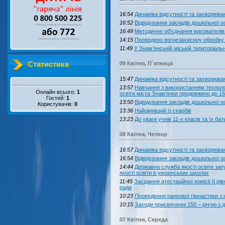
16:54
Динаміка відсутності та захворюван
16:52
Відвідування закладів дошкільної ос
16:49
Методичне об'єднання вихователів 
14:15
Проведено вогнезахисноу обробку
11:49
У Знам’янській міській територіал
Статистика
09 Квітня, П`ятниця
15:47
Динаміка відсутності та захворюван
13:57
Навчання з використанням технолог
Онлайн всього:
1
освіти міста Знам’янки продовжено до 16
Гостей:
1
13:50
Відвідування закладів дошкільної ос
Користувачів:
0
13:36
Найцінніший із скарбів
(0)
13:23
До уваги учнів 11-х класів та їх бать
08 Квітня, Четвер
16:57
Динаміка відсутності та захворюван
16:54
Відвідування закладів дошкільної ос
14:44
Державна служба якості освіти за
якості освіти в українських школах
(0)
11:45
Засідання атестаційної комісії ІІ рі
ради
(0)
10:23
Проведення ранкової гімнастики з
10:15
Заходи присвяченні 150 – річчю з
07 Квітня, Середа