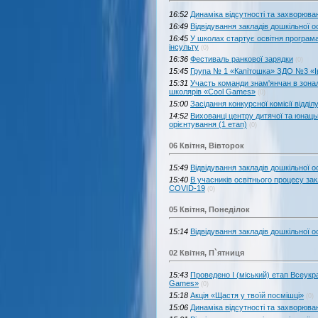
16:52
Динаміка відсутності та захворюван
16:49
Відвідування закладів дошкільної ос
16:45
У школах стартує освітня програма
інсульту
(0)
16:36
Фестиваль ранкової зарядки
(0)
15:45
Група № 1 «Капiтошка» ЗДО №3 «Iв
15:31
Участь команди знам'янчан в зон
школярів «Cool Games»
(0)
15:00
Засідання конкурсної комісії відділу
14:52
Вихованці центру дитячої та юнацьк
орієнтування (1 етап)
(0)
06 Квітня, Вівторок
15:49
Відвідування закладів дошкільної ос
15:40
В учасників освітнього процесу за
COVID-19
(0)
05 Квітня, Понеділок
15:14
Відвідування закладів дошкільної ос
02 Квітня, П`ятниця
15:43
Проведено І (міський) етап Всеукр
Games»
(0)
15:18
Акція «Щастя у твоїй посмішці»
(0)
15:06
Динаміка відсутності та захворюван