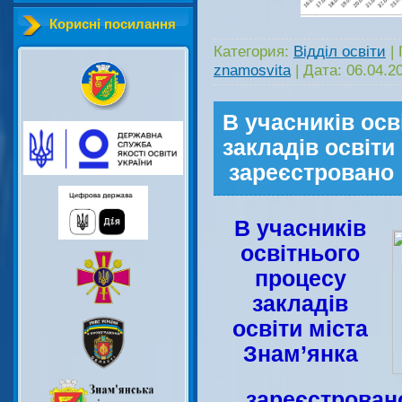
Корисні посилання
Категория:
Відділ освіти
|
znamosvita
|
Дата:
06.04.2
В учасників осв
закладів освіти
зареєстровано 
В учасників
освітнього
процесу
закладів
освіти міста
Знам’янка
зареєстрован