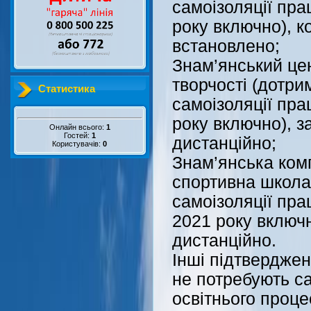
самоізоляції пра
року включно), к
встановлено;
Знам’янський цен
творчості (дотр
Статистика
самоізоляції пра
року включно), 
Онлайн всього:
1
Гостей:
1
дистанційно;
Користувачів:
0
Знам’янська ком
спортивна школа
самоізоляції пра
2021 року включ
дистанційно.
Інші підтвердже
не потребують са
освітнього проце