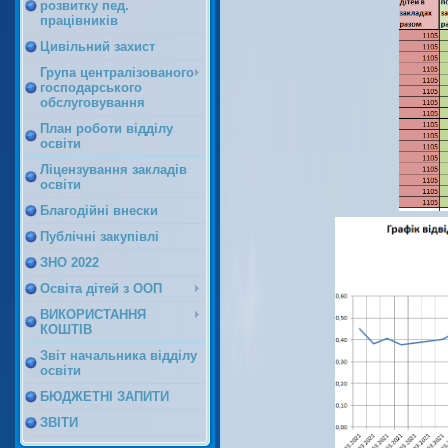
розвитку пед.
працівників
Цивільний захист
Група централізованого
господарського
обслуговування
План роботи відділу
освіти
Ліцензування закладів
освіти
Благодійні внески
Публічні закупівлі
ЗНО 2022
Освіта дітей з ООП
ВИКОРИСТАННЯ
КОШТІВ
Звіт начальника відділу
освіти
БЮДЖЕТНІ ЗАПИТИ
ЗВІТИ