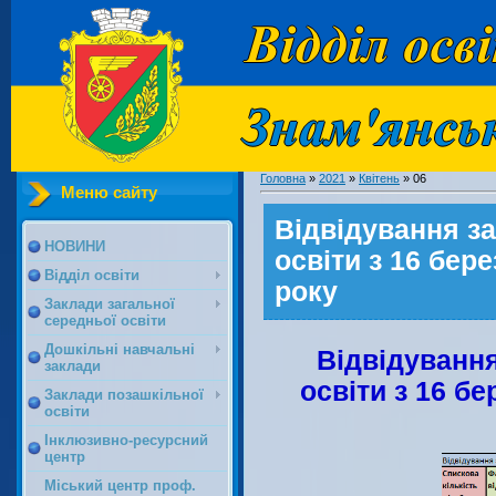
Головна
»
2021
»
Квітень
»
06
Меню сайту
Відвідування з
НОВИНИ
освіти з 16 бере
Відділ освіти
року
Заклади загальної
середньої освіти
Дошкільні навчальні
Відвідування
заклади
освіти з 16 бе
Заклади позашкільної
освіти
Інклюзивно-ресурсний
центр
Міський центр проф.