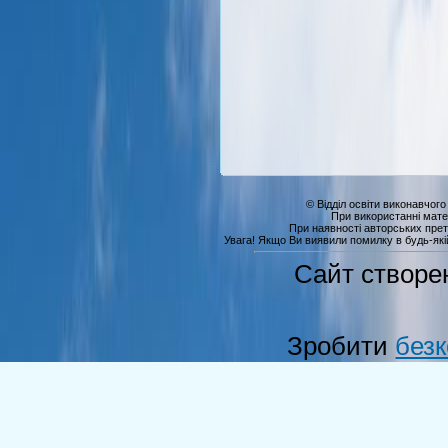
© Відділ освіти виконавчого
При використанні мате
При наявності авторських прет
Увага! Якщо Ви виявили помилку в будь-якій 
Сайт створе
Зробити
без