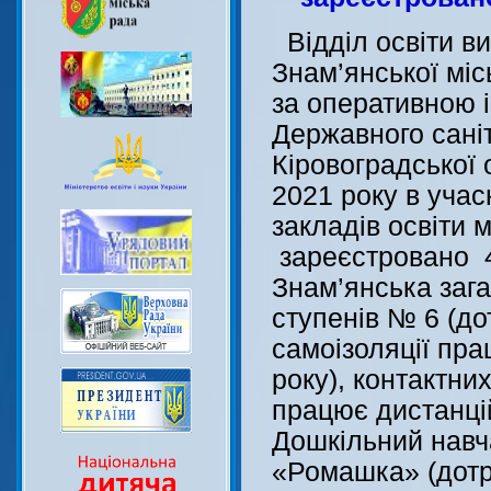
Відділ освіти ви
Знам’янської міс
за оперативною 
Державного сані
Кіровоградської 
2021 року в учас
закладів освіти 
зареєстровано 4
Знам’янська заг
ступенів № 6 (д
самоізоляції пра
року), контактни
працює дистанці
Дошкільний навч
«Ромашка» (дот