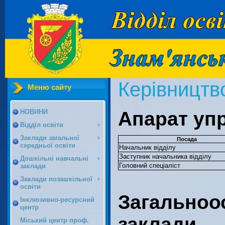
Керівництв
Меню сайту
Апарат уп
НОВИНИ
Відділ освіти
Заклади загальної
Посада
середньої освіти
Начальник відділу
Заступник начальника відділу
Дошкільні навчальні
Головний спеціаліст
заклади
Заклади позашкільної
освіти
Загальноос
Інклюзивно-ресурсний
центр
заклади
Міський центр проф.