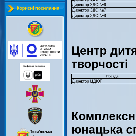
Директор ЗДО №6
Корисні посилання
Директор ЗДО №7
Директор ЗДО №8
Центр дитя
творчості
Посада
Директор ЦДЮТ
Комплексн
юнацька с