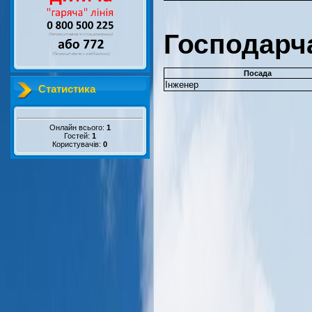
Господарч
Посада
Інженер
Статистика
Онлайн всього:
1
Гостей:
1
Користувачів:
0