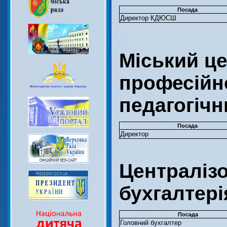
Посада
Директор КДЮСШ
Міський ц
професійн
педагогічн
Посада
Директор
Централіз
бухгалтері
Посада
Головний бухгалтер