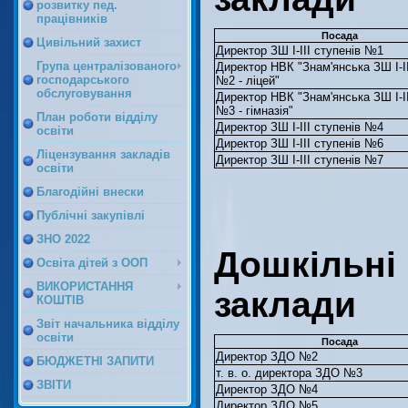
розвитку пед.
працівників
Посада
Цивільний захист
Директор ЗШ І-ІІІ ступенів №1
Група централізованого
Директор НВК "Знам'янська ЗШ І-ІІ
господарського
№2 - ліцей"
обслуговування
Директор НВК "Знам'янська ЗШ І-ІІ
№3 - гімназія"
План роботи відділу
Директор ЗШ І-ІІІ ступенів №4
освіти
Директор ЗШ І-ІІІ ступенів №6
Ліцензування закладів
Директор ЗШ І-ІІІ ступенів №7
освіти
Благодійні внески
Публічні закупівлі
ЗНО 2022
Дошкільні
Освіта дітей з ООП
ВИКОРИСТАННЯ
заклади
КОШТІВ
Звіт начальника відділу
освіти
Посада
Директор ЗДО №2
БЮДЖЕТНІ ЗАПИТИ
т. в. о. директора ЗДО №3
ЗВІТИ
Директор ЗДО №4
Директор ЗДО №5