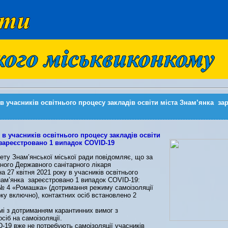
 в учасників освітнього процесу закладів освіти міста Знам’янка з
 в учасників освітнього процесу закладів освіти
 зареєстровано 1 випадок COVID-19
ету Знам’янської міської ради повідомляє, що за
ого Державного санітарного лікаря
а 27 квітня 2021 року в учасників освітнього
Знам’янка зареєстровано 1 випадок COVID-19:
№ 4 «Ромашка» (дотримання режиму самоізоляції
оку включно), контактних осіб встановлено 2
і з дотриманням карантинних вимог з
сіб на самоізоляції.
D-19 вже не потребують самоізоляції учасників