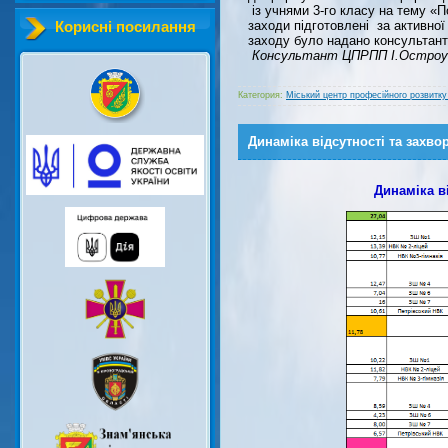
із учнями 3-го класу на тему «
заходи підготовлені за активно
Корисні посилання
заходу було надано консультант
Консультант ЦПРПП І.Остро
Категория:
Міський центр професійного розвитку
Динаміка відсутності та захвор
Динаміка ві