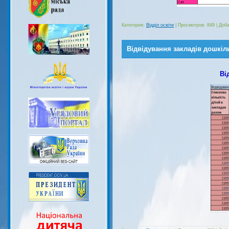
Категория:
Відділ освіти
|
Просмотров:
849
|
Доба
Відвідування закладів дошкільн
Ві