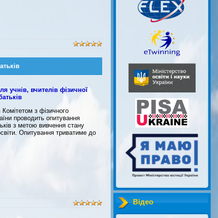
атьків
я учнів, вчителів фізичної
батьків
 Комітетом з фізичного
раїни проводить опитування
тьків з метою вивчення стану
освіти. Опитування триватиме до
Відео