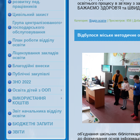
розвитку пед.
освітнього процесу в зв’язку з з
працівників
БАЖАЄМО ЗДОРОВ'Я та ШВИД
Цивільний захист
Категория:
Відділ освіти
|
Просмотров:
858
|
Доба
Група централізованого
господарського
обслуговування
Відбулося міське методичне о
План роботи відділу
освіти
Ліцензування закладів
освіти
Благодійні внески
Публічні закупівлі
ЗНО 2022
Освіта дітей з ООП
ВИКОРИСТАННЯ
КОШТІВ
Звіт начальника відділу
освіти
БЮДЖЕТНІ ЗАПИТИ
ЗВІТИ
об’єднання шкільних бібліотекар
до формування основ інформацій