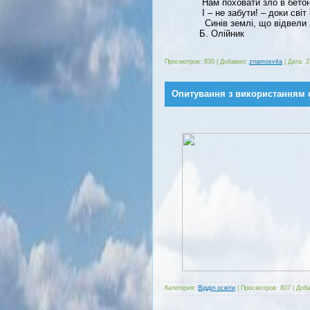
Нам поховати зло в бетон
І – не забути! – доки світ
Синів землі, що відвели 
Б. Олійник
Просмотров:
830
|
Добавил:
znamosvita
|
Дата:
2
Опитування з використанням о
Категория:
Відділ освіти
|
Просмотров:
807
|
Доба