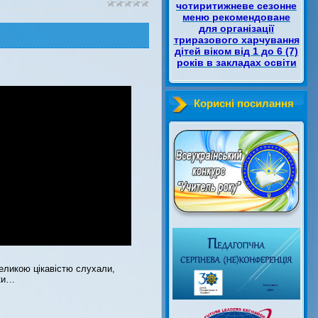
чотиритижневе сезонне
меню рекомендоване
для організації
триразового харчування
дітей віком від 1 до 6 (7)
років в закладах освіти
Корисні посилання
великою цікавістю слухали,
оки…