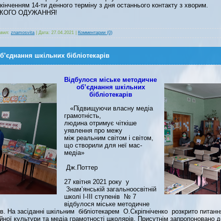
акінченням 14-ти денного терміну з дня останнього контакту з хворим.
КОГО ОДУЖАННЯ!
вил:
znamosvita
|
Дата:
27.04.2021
|
Комментарии (0)
б’єднання шкільних бібліотекарів
Відбулося міське методичне
об’єднання шкільних
бібліотекарів
«Підвищуючи власну медіа
грамотність,
людина отримує чіткіше
уявлення про межу
між реальним світом і світом,
що створили для неї мас-
медіа»
Дж.Поттер
27 квітня 2021 року у
Знам’янській загальноосвітній
школі І-ІІІ ступенів № 7
відбулося міське методичне
ів. На засіданні шкільним бібліотекарем О.Скріпніченко розкрито питання
ної культури та медіа грамотності школярів. Присутнім запропоновано д