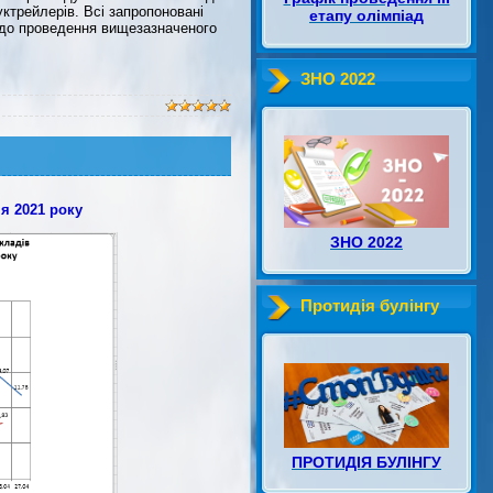
ктрейлерів. Всі запропоновані
етапу олімпіад
щодо проведення вищезазначеного
ЗНО 2022
ня 2021 року
ЗНО 2022
Протидія булінгу
ПРОТИДІЯ БУЛІНГУ