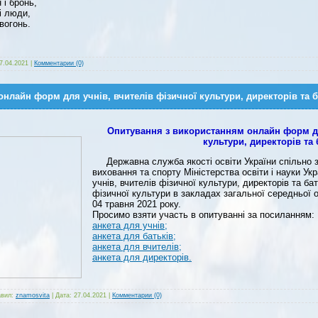
 і бронь,
 і люди,
вогонь.
7.04.2021
|
Комментарии (0)
нлайн форм для учнів, вчителів фізичної культури, директорів та б
Опитування з використанням онлайн форм дл
культури, директорів та 
Державна служба якості освіти України спільно з
виховання та спорту Міністерства освіти і науки Ук
учнів, вчителів фізичної культури, директорів та ба
фізичної культури в закладах загальної середньої 
04 травня 2021 року.
Просимо взяти участь в опитуванні за посиланням:
анкета для учнів;
анкета для батьків;
анкета для вчителів;
анкета для директорів.
вил:
znamosvita
|
Дата:
27.04.2021
|
Комментарии (0)