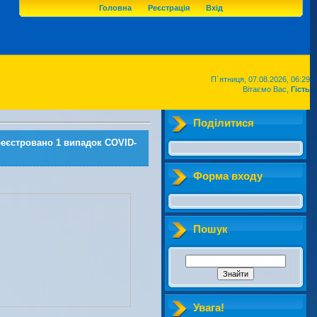
Головна
Реєстрація
Вхід
П`ятниця, 07.08.2026, 06:29
Вітаємо Вас,
Гість
Поділитися
ареєстровано 1 випадок COVID-
Форма входу
Пошук
Увага!