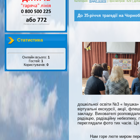
Категория:
Відділ освіти
|
Просмотров:
829
|
Доба
До 35-річчя трагедії на Чорно
Статистика
Онлайн всього:
1
Гостей:
1
Користувачів:
0
дошкільної освіти №3 « Івушка» 
віртуальні екскурсії, акції, фл
закладу. Вихователі розповідал
радіацію, радіаційну небезпеку,
переглядали фото тих часів. Ця 
Нам горе люте миром пер