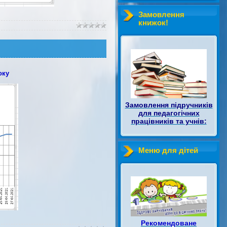
Замовлення
книжок!
оку
Замовлення підручників
для педагогічних
працівників та учнів:
Меню для дітей
Рекомендоване