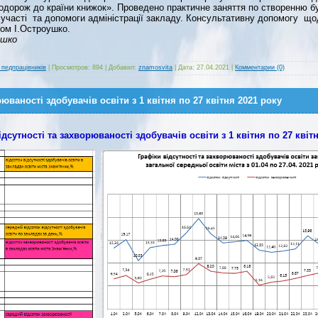
Подорож до країни книжок». Проведено практичне заняття по створенню бу
ї участі та допомоги адміністрації закладу. Консультативну допомогу 
ом І.Остроушко.
ушко
 педпрацівників
|
Просмотров:
894
|
Добавил:
znamosvita
|
Дата:
27.04.2021
|
Комментарии (0)
юваності здобувачів освіти з 1 квітня по 27 квітня 2021 року
дсутності та захворюваності здобувачів освіти з 1 квітня по 27 квіт