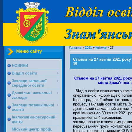
Головна
»
2021
»
Квітень
»
27
Меню сайту
Станом на 27 квітня 2021 року
19
НОВИНИ
Відділ освіти
Станом на 27 квітня 2021 року
Заклади загальної
міста Знам’янка
середньої освіти
Відділ освіти виконавчого коміт
Дошкільні навчальні
оперативною інформацією Головн
заклади
Кіровоградської області станом н
процесу закладів освіти міста 
Заклади позашкільної
Дошкільний навчальний заклад 
освіти
працівником до 30 квітня 2021 р
Інклюзивно-ресурсний
працівника та 4 вихованців;
центр
заклад працює в звичному режим
перебуванням групи контактних о
Міський центр проф.
Інші підтверджені випадки COVI