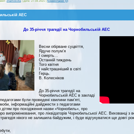
вил:
znamosvita
|
Дата:
27.04.2021
|
Комментарии (0)
бильській АЕС
До 35-річчя трагедії на Чорнобильській АЕС
Весни обірване суцвіття,
Ядуче полум’я
І смерть…
Останній тиждень
Того квітня
І найстрашніший в світі
Герць.
В. Колесніков
До 35-річчя трагедії на
Чорнобильській АЕС в закладі
педагогами були проведені хвилини пам’яті,
ешмоби, інформаційні дайджести з педагогами
и дітям про походження назви «Чорнобиль», про
 про випромінювання, про ліквідаторів Чорнобильської АЕС. Вихованці з 
трагедія нікого не залишила байдужим, і буде відгукуватися ще довгі р
ебути,