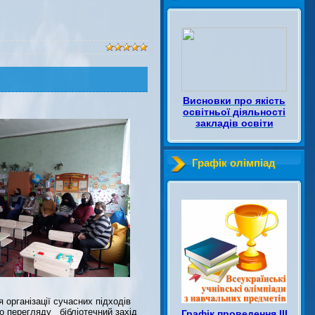
Висновки про якість
освітньої діяльності
закладів освіти
Графік олімпіад
 організації сучасних підходів
о перегляду бібліотечний захід
Графік проведення ІІІ