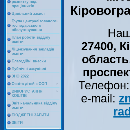
розвитку пед.
Кіровогра
працівників
Цивільний захист
Група централізованого
господарського
Наш
обслуговування
План роботи відділу
освіти
27400, К
Ліцензування закладів
освіти
область
Благодійні внески
проспек
Публічні закупівлі
ЗНО 2022
Телефон:
Освіта дітей з ООП
ВИКОРИСТАННЯ
e-mail:
z
КОШТІВ
Звіт начальника відділу
ra
освіти
БЮДЖЕТНІ ЗАПИТИ
ЗВІТИ