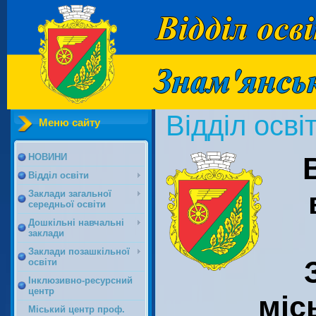
Відділ осві
Меню сайту
НОВИНИ
Відділ освіти
Заклади загальної
середньої освіти
Дошкільні навчальні
заклади
Заклади позашкільної
освіти
Інклюзивно-ресурсний
центр
міс
Міський центр проф.