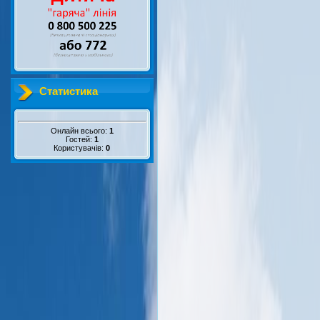
Статистика
Онлайн всього:
1
Гостей:
1
Користувачів:
0