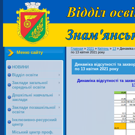
Главная
»
2021
»
Квітень
»
13
» Динаміка 
Меню сайту
по 13 квітня 2021 року
Динаміка відсутності та захво
НОВИНИ
по 13 квітня 2021 року
Відділ освіти
Динаміка відсутності та захв
Заклади загальної
1
середньої освіти
Дошкільні навчальні
заклади
Заклади позашкільної
освіти
Інклюзивно-ресурсний
центр
Міський центр проф.