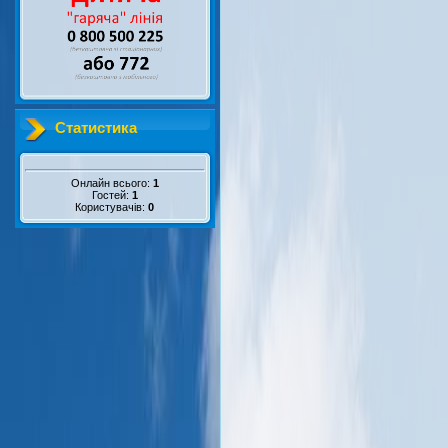
Статистика
Онлайн всього:
1
Гостей:
1
Користувачів:
0