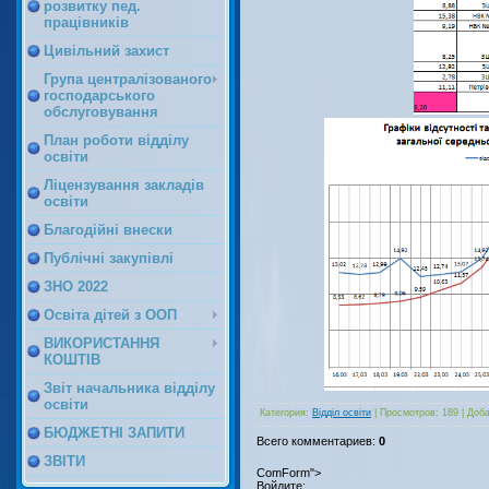
розвитку пед.
працівників
Цивільний захист
Група централізованого
господарського
обслуговування
План роботи відділу
освіти
Ліцензування закладів
освіти
Благодійні внески
Публічні закупівлі
ЗНО 2022
Освіта дітей з ООП
ВИКОРИСТАННЯ
КОШТІВ
Звіт начальника відділу
освіти
Категория
:
Відділ освіти
|
Просмотров
:
189
|
Доб
БЮДЖЕТНІ ЗАПИТИ
Всего комментариев
:
0
ЗВІТИ
ComForm">
Войдите: