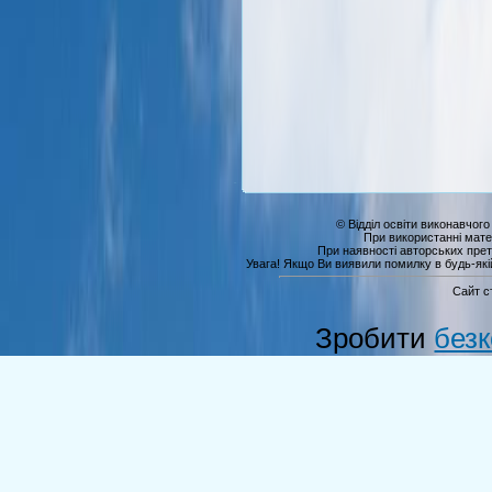
© Відділ освіти виконавчого
При використанні мате
При наявності авторських прет
Увага! Якщо Ви виявили помилку в будь-якій 
Сайт с
Зробити
без