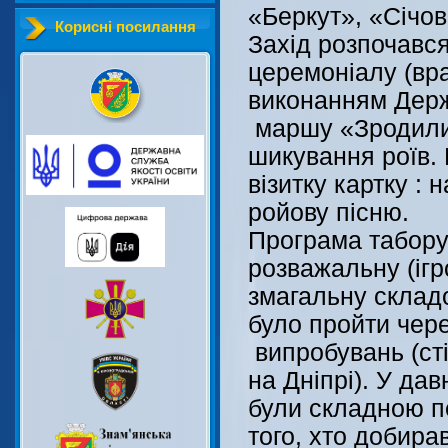
«Беркут», «Січов
Корисні посилання
Захід розпочавс
церемоніалу (вр
виконанням Держ
маршу «Зродилис
шикування роїв.
візитку картку : 
ройову пісню.
Програма табор
розважальну (ігр
змагальну склад
було пройти чере
випробувань (сті
на Дніпрі). У дав
були складною 
того, хто добира