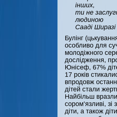
інших,
ти не заслу
людиною
Сааді Ширазі
Булінг (цькуванн
особливо для суч
молодіжного сер
дослідження, п
Юнісеф, 67% дітей
17 років стикали
впродовж останні
дітей стали жер
Найбільш вразли
сором’язливі, зі
діти, а також діти