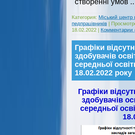
створенні умов
.
Категория:
Міський центр 
педпрацівників
|
Просмотр
18.02.2022
|
Комментарии 
Графіки відсутн
здобувачів осві
середньої освіти
18.02.2022 року
Графіки відсут
здобувачів ос
середньої осві
18.