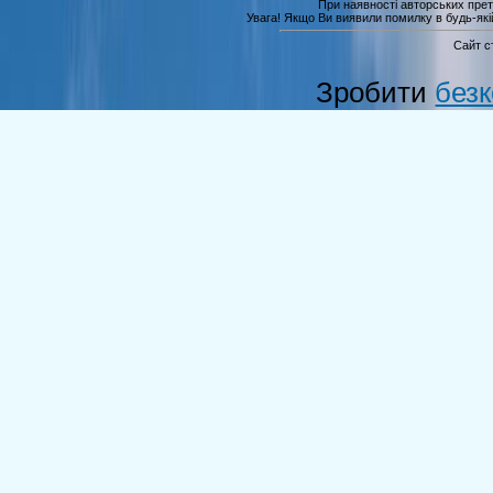
При наявності авторських прет
Увага! Якщо Ви виявили помилку в будь-якій 
Сайт с
Зробити
без