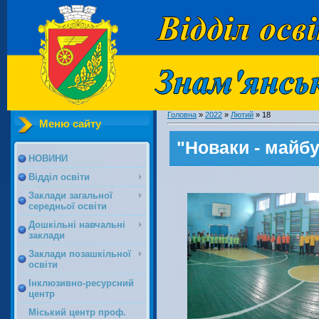
Головна
»
2022
»
Лютий
»
18
Меню сайту
"Новаки - майбу
НОВИНИ
Відділ освіти
Заклади загальної
середньої освіти
Дошкільні навчальні
заклади
Заклади позашкільної
освіти
Інклюзивно-ресурсний
центр
Міський центр проф.