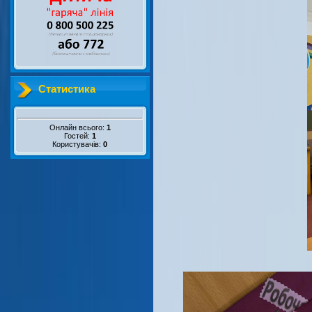
Статистика
Онлайн всього:
1
Гостей:
1
Користувачів:
0