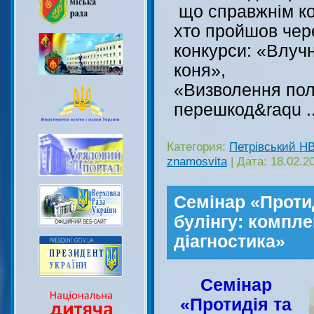
що справжнім ко
хто пройшов чере
конкурси: «Влучн
коня»,
«Визволення пол
перешкод&raqu
.
Категория:
Петрівський Н
znamosvita
|
Дата:
18.02.2
Семінар «Проти
булінгу: компле
діагностика»
Семінар
«Протидія та