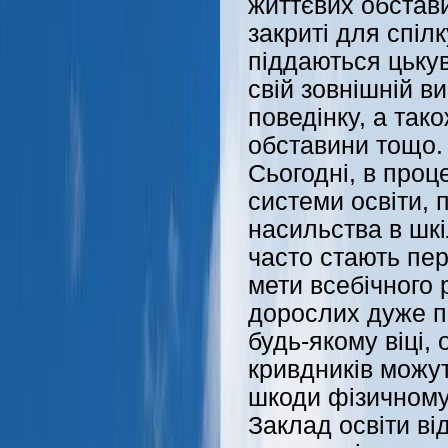
життєвих обстави
закриті для спіл
піддаються цькув
свій зовнішній в
поведінку, а тако
обставини тощо.
Сьогодні, в про
системи освіти, 
насильства в шк
часто стають пе
мети всебічного 
дорослих дуже по
будь-якому віці,
кривдників можут
шкоди фізичному
Заклад освіти ві