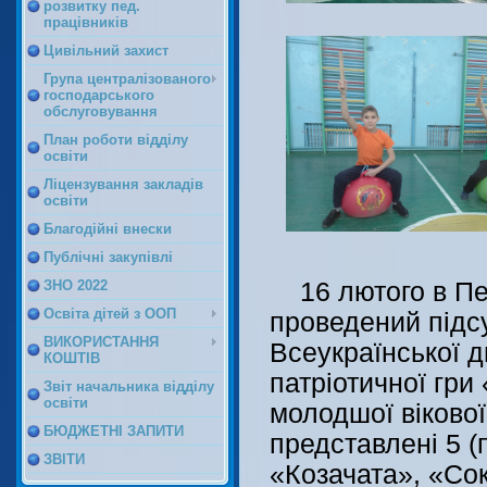
розвитку пед.
працівників
Цивільний захист
Група централізованого
господарського
обслуговування
План роботи відділу
освіти
Ліцензування закладів
освіти
Благодійні внески
Публічні закупівлі
ЗНО 2022
16 лютого в Пе
Освіта дітей з ООП
проведений підс
ВИКОРИСТАННЯ
Всеукраїнської д
КОШТІВ
патріотичної гри
Звіт начальника відділу
освіти
молодшої вікової
БЮДЖЕТНІ ЗАПИТИ
представлені 5 (
ЗВІТИ
«Козачата», «Сок