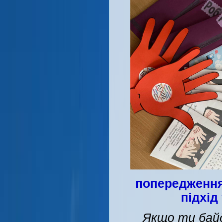
попередження
підхід
Якщо ти бай