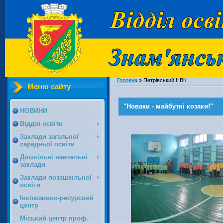
Головна
»
Петрівський НВК
Меню сайту
"Новаки - майбутні козаки!"
НОВИНИ
Відділ освіти
Заклади загальної
середньої освіти
Дошкільні навчальні
заклади
Заклади позашкільної
освіти
Інклюзивно-ресурсний
центр
Міський центр проф.