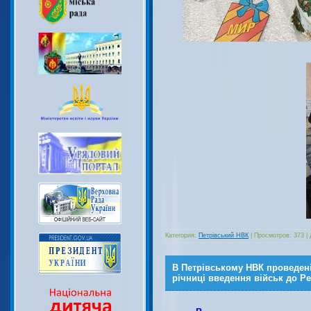
Категория:
Петрівський НВК
|
Просмотров:
373
|
В Петрівському НВК проведені
річниці введення військ до Р