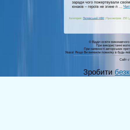
заради чого пожертвували своїм 
юнаків – героїв не згине п
...
Чит
Категория:
Петрівський НВК
|
Просмотров:
250
|
© Відділ освіти виконавчого
При використанні мате
При наявності авторських прет
Увага! Якщо Ви виявили помилку в будь-якій 
Сайт с
Зробити
без