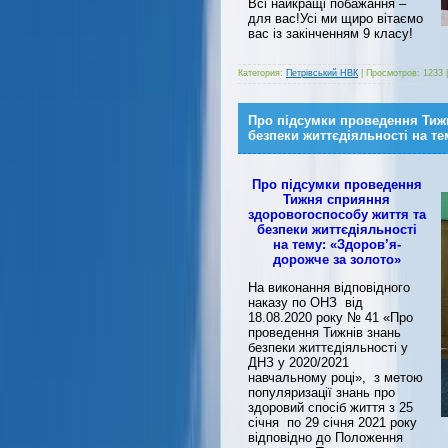
Всі найкращі побажання –
для вас!Усі ми щиро вітаємо
вас із закінченням 9 класу!
Категория:
Петрівський НВК
|
Просмотров:
1233
Про підсумки проведення Тиж
безпеки життєдіяльності на те
Про підсумки проведення
Тижня сприяння
здоровогоспособу життя та
безпеки життєдіяльності
на тему: «Здоров’я-
дорожче за золото»
На виконання відповідного
наказу по ОНЗ від
18.08.2020 року № 41 «Про
проведення Тижнів знань
безпеки життєдіяльності у
ДНЗ у 2020/2021
навчальному році», з метою
популяризації знань про
здоровий спосіб життя з 25
січня по 29 січня 2021 року
відповідно до Положення