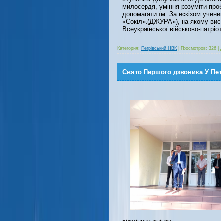
милосердя, уміння розуміти пр
допомагати їм. За ескізом учени
«Сокіл».(ДЖУРА»), на якому ви
Всеукраїнської військово-патріо
Категория:
Петрівський НВК
|
Просмотров:
326
|
Свято Першого дзвоника У Пе