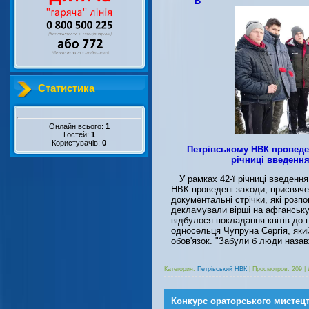
В
Статистика
Онлайн всього:
1
Гостей:
1
Користувачів:
0
Петрівському НВК проведе
річниці введення
У рамках 42-ї річниці введення
НВК проведені заходи, присвяче
документальні стрічки, які розпо
декламували вірші на афганську 
відбулося покладання квітів до 
односельця Чупруна Сергія, яки
обов'язок. "Забули б люди назав
Категория:
Петрівський НВК
|
Просмотров:
209
|
Конкурс ораторського мистец