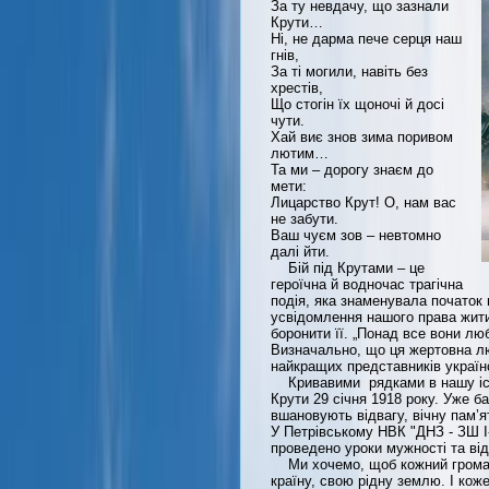
За ту невдачу, що зазнали
Крути…
Ні, не дарма пече серця наш
гнів,
За ті могили, навіть без
хрестів,
Що стогін їх щоночі й досі
чути.
Хай виє знов зима поривом
лютим…
Та ми – дорогу знаєм до
мети:
Лицарство Крут! О, нам вас
не забути.
Ваш чуєм зов – невтомно
далі йти.
Бій під Крутами – це
героїчна й водночас трагічна
подія, яка знаменувала початок 
усвідомлення нашого права жити
боронити її. „Понад все вони лю
Визначально, що ця жертовна л
найкращих представників україн
Кривавими рядками в нашу істо
Крути 29 січня 1918 року. Уже ба
вшановують відвагу, вічну пам’я
У Петрівському НВК "ДНЗ - ЗШ І-І
проведено уроки мужності та в
Ми хочемо, щоб кожний громадя
країну, свою рідну землю. І кож