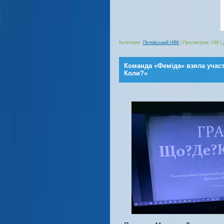
Категория:
Петрівський НВК
|
Просмотров:
248
|
Команда «Феміда» взяла участ
Коли?»