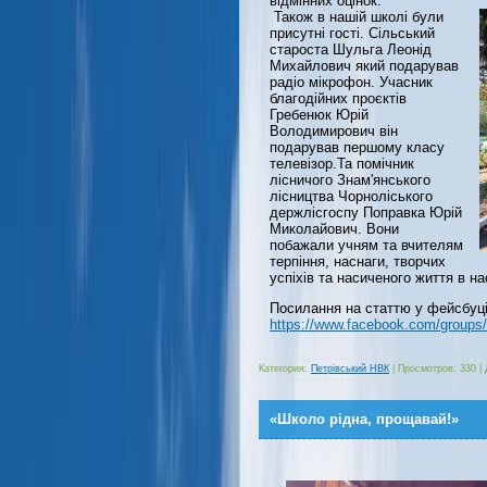
відмінних оцінок.
Також в нашій школі були
присутні гості. Сільський
староста Шульга Леонід
Михайлович який подарував
радіо мікрофон. Учасник
благодійних проєктів
Гребенюк Юрій
Володимирович він
подарував першому класу
телевізор.Та помічник
лісничого Знам'янського
лісництва Чорноліського
держлісгоспу Поправка Юрій
Миколайович. Вони
побажали учням та вчителям
терпіння, наснаги, творчих
успіхів та насиченого життя в н
Посилання на статтю у фейсбуці
https://www.facebook.com/group
Категория:
Петрівський НВК
|
Просмотров:
330
|
«Школо рідна, прощавай!»