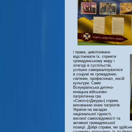
і права, цивілізовано
відстоювати їх, сприяти
громадянському миру і
злагоді в суспільстві,
успішно самореалізуватися
в соціумі як громадянин,
сім'янин, професіонал, носій
культури. Саме
Всеукраїнська дитячо-
юнацька військово-
патріотична гра
«Сокіл»(«Джура») сприяє
вихованню юних патріотів
України на засадах
національної гідності,
високої самосвідомості та
активної громадянської
позиції. Добрі справи, які здійс
ступенів» долучають їх до благо