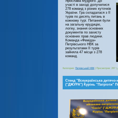
Ярослава Мудрого. До
участі в заході долучилися
278 команд з різних куточків
України. Гра складалася з II
турів по десять питань в
кожному турі. Питання були
на загальну ерудицію,
логіку, знання основних
документів по захисту
основних прав людини.
Команда «Феміда»
Петрівського НВК за
результатами II турів
зайняла 47 місце з 278
команд.
Категория:
Петрівський НВК
|
Просмотров:
267
|
Стенд "Всеукраїнська дитячо-
("ДЖУРА") Курінь "Патріоти" 