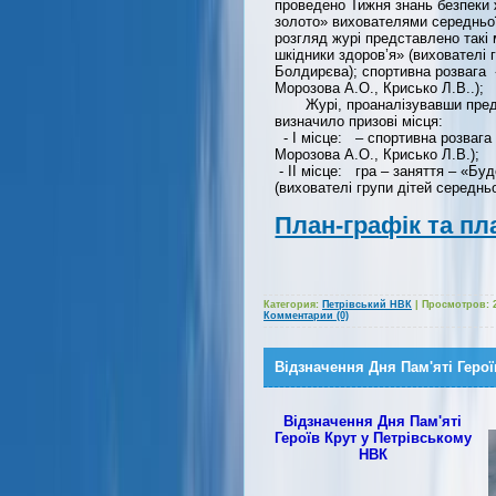
проведено Тижня знань безпеки 
золото» вихователями середньої
розгляд журі представлено такі 
шкідники здоров’я» (вихователі 
Болдирєва); спортивна розвага 
Морозова А.О., Крисько Л.В..);
Журі, проаналізувавши предст
визначило призові місця:
- І місце: – спортивна розвага
Морозова А.О., Крисько Л.В.);
- ІІ місце: гра – заняття – «Буд
(вихователі групи дітей середнь
План-графік та пл
Категория:
Петрівський НВК
|
Просмотров:
Комментарии (0)
Відзначення Дня Пам'яті Геро
Відзначення Дня Пам'яті
Героїв Крут у Петрівському
НВК