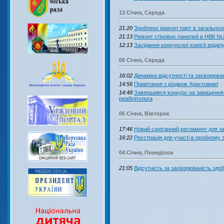
13 Січня, Середа
21:20
Зроблено ремонт парт в загальноос
21:13
Ремонт стінових панелей в НВК №
12:13
Засідання конкурсної комісії відділ
06 Січня, Середа
16:02
Динаміка відсутності та захворювано
14:56
Привітання з різдвом Христовим!
(0
14:49
Завершився конкурс на заміщення 
реабілітолога
(0)
05 Січня, Вівторок
17:46
Новий санітарний регламент для за
16:22
Реєстрація для участі в пробному
04 Січня, Понеділок
21:05
Відсутність за захворюваність здоб