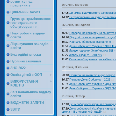
розвитку пед.
26 Січня, Вівторок
працівників
Цивільний захист
17:05
Динаміка відсутності та захворюван
14:12
Всеукраїнський конкурс дитячог
Група централізованого
господарського
25 Січня, Понеділок
обслуговування
16:47
Проведення конкурсу на зайняття 
План роботи відділу
освіти
16:26
Відсутність та захворюваність здоб
16:21
Навчальний процес відновлено!
(0)
Ліцензування закладів
11:51
День Соборності України в ЗШ І-ІІІ
освіти
11:38
Ланцюг єднання Знам'янська ЗШ І-І
Благодійні внески
11:27
Любіть Україну… ЗШ №7
(0)
11:05
Сучасне обладнання для кабінету 
Публічні закупівлі
22 Січня, П`ятниця
ЗНО 2022
Освіта дітей з ООП
20:16
Опитування вчителів щодо потреб у
16:27
Петрово День Соборності 2021
(0)
ВИКОРИСТАННЯ
11:14
День Соборності України в ЗДО №
КОШТІВ
11:08
День Соборності України в ЗДО №
Звіт начальника відділу
освіти
21 Січня, Четвер
БЮДЖЕТНІ ЗАПИТИ
17:16
День соборності України в закладі
17:10
День соборності України в навчал
ЗВІТИ
школа I-III ступенів №2- ліцей»
(0)
16:59
День соборності України в закладі