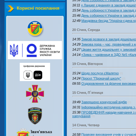
16:11
« Ланцюг єднання» в закладі дошкі
Корисні посилання
15:54
День соборності України в закладі
15:46
День соборності України в закладі
12:49
Мандрівка-бесіда "Україна-єдина к
20 Січня, Середа
14:35
Зимові розваги в закладі дошкільн
14:29
Зимова пора – час, проведений з
14:27
Цікаве життя дошкільнят у зимови
14:14
«Зима – чарівниця в ЗДО №5 «Кал
19 Січня, Вівторок
15:24
Щодо послуги єМалятко
(0)
14:24
Проєкт "Прокачай школу"
(0)
09:55
Оздоровлення та фізичне вихованн
15 Січня, П`ятниця
19:49
Завершено конкурсний відбір
(0)
16:31
Інформаційно-методична нарада з 
15:38
ПРОВЕДЕННЯ наради-навчання з ке
харчування
(0)
14 Січня, Четвер
16:58
Правове виховання учнів у сучасні