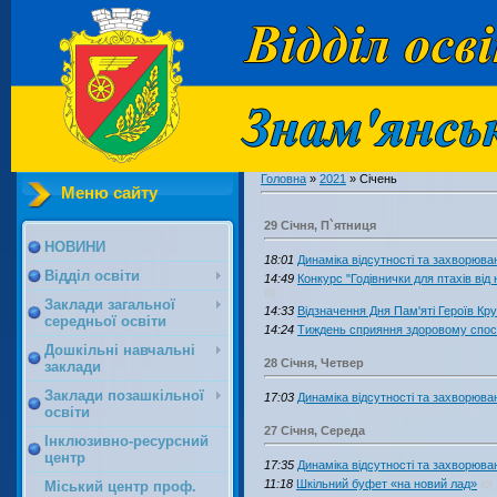
Головна
»
2021
»
Січень
Меню сайту
29 Січня, П`ятниця
НОВИНИ
18:01
Динаміка відсутності та захворюван
Відділ освіти
14:49
Конкурс "Годівнички для птахів ві
(0)
Заклади загальної
14:33
Відзначення Дня Пам'яті Героїв Кр
середньої освіти
14:24
Тиждень сприяння здоровому спос
Дошкільні навчальні
28 Січня, Четвер
заклади
Заклади позашкільної
17:03
Динаміка відсутності та захворюван
освіти
27 Січня, Середа
Інклюзивно-ресурсний
центр
17:35
Динаміка відсутності та захворюван
11:18
Шкільний буфет «на новий лад»
Міський центр проф.
(0)