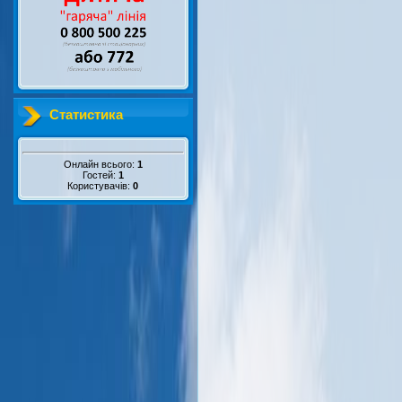
Статистика
Онлайн всього:
1
Гостей:
1
Користувачів:
0