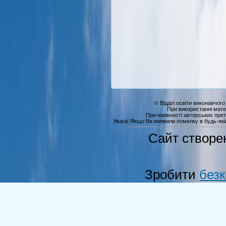
© Відділ освіти виконавчого
При використанні мате
При наявності авторських прет
Увага! Якщо Ви виявили помилку в будь-якій 
Сайт створе
Зробити
без