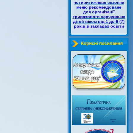
чотиритижневе сезонне
меню рекомендоване
для організації
триразового харчування
дітей віком від 1 до 6 (7)
років в закладах освіти
Корисні посилання