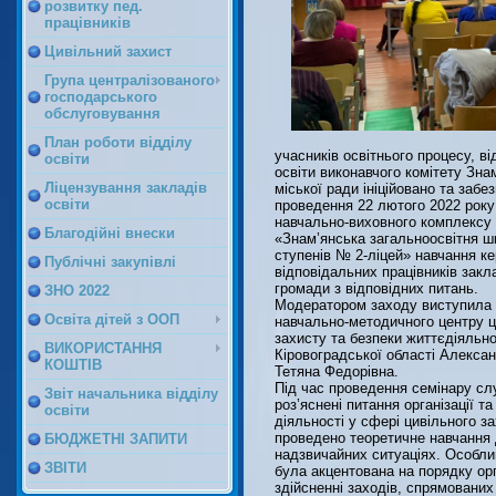
розвитку пед.
працівників
Цивільний захист
Група централізованого
господарського
обслуговування
План роботи відділу
учасників освітнього процесу, в
освіти
освіти виконавчого комітету Зна
Ліцензування закладів
міської ради ініційовано та забе
освіти
проведення 22 лютого 2022 року 
навчально-виховного комплексу
Благодійні внески
«Знам’янська загальноосвітня шко
ступенів № 2-ліцей» навчання ке
Публічні закупівлі
відповідальних працівників закла
громади з відповідних питань.
ЗНО 2022
Модератором заходу виступила
Освіта дітей з ООП
навчально-методичного центру ц
захисту та безпеки життєдіяльно
ВИКОРИСТАННЯ
Кіровоградської області Алекса
КОШТІВ
Тетяна Федорівна.
Під час проведення семінару с
Звіт начальника відділу
роз’яснені питання організації т
освіти
діяльності у сфері цивільного за
проведено теоретичне навчання 
БЮДЖЕТНІ ЗАПИТИ
надзвичайних ситуаціях. Особли
ЗВІТИ
була акцентована на порядку орг
здійсненні заходів, спрямованих