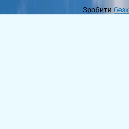
Зробити
без