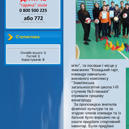
Статистика
Онлайн всього:
1
Гостей:
1
Користувачів:
0
м'яч", та посівши І місце у
змаганнях "Козацький гарт,
команди навчально-
виховного комплексу
"Знам'янська
загальноосвітня школа І-ІІІ
ступенів №3-гімназія"
отримали грошову
винагороду.
За пропозицією вчителів
фізичної культури та за
згодою членів команди та їх
батьків було вирішено на ці
кошти придбати спортивний
інвентар. Були придбані