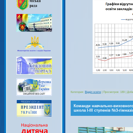
Категория:
Відділ освіти
|
Просмотров:
189
|
Доба
Команди навчально-виховного
школа І-ІІІ ступенів №3-гімна