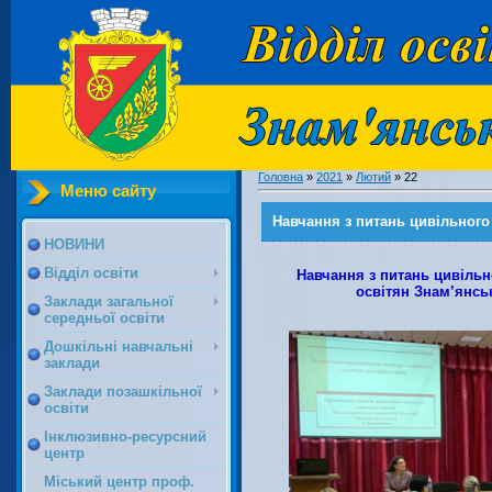
Головна
»
2021
»
Лютий
»
22
Меню сайту
Навчання з питань цивільного 
НОВИНИ
Відділ освіти
Навчання з питань цивільн
освітян Знам’янсь
Заклади загальної
середньої освіти
Дошкільні навчальні
заклади
Заклади позашкільної
освіти
Інклюзивно-ресурсний
центр
Міський центр проф.