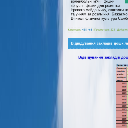
волейбольні м'ячі, фішки
конусні, фішки для розмітки
ігрового майданчику, скакалки 
та учням за розуміння! Бажаємо
Вчителі фізичної культури Самбо
Категория:
НВК №3
|
Просмотров:
223
|
Добавил
Відвідування закладів дошкіль
Відвідування закладів дош