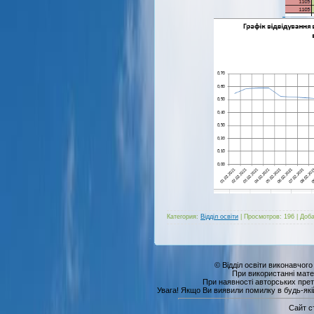
Категория:
Відділ освіти
|
Просмотров:
196
|
Доба
© Відділ освіти виконавчого
При використанні мате
При наявності авторських прет
Увага! Якщо Ви виявили помилку в будь-якій 
Сайт с