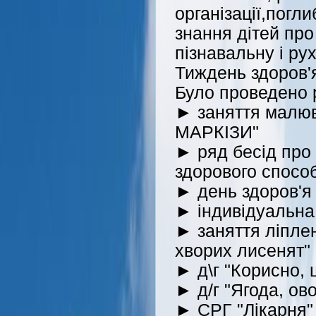
організації,погл
знання дітей про
пізнавальну і ру
Тиждень здоров'
Було проведено р
► заняття мал
МАРКІЗИ"
► ряд бесід про
здорового способ
► день здоров'
► індивідуальна
► заняття ліпле
хворих лисенят"
► д\г "Корисно,
► д/г "Ягода, ов
► СРГ "Лікарня