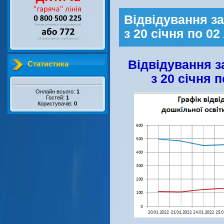
Відвідування за
з 20 січня по 0
Відвідування з
Статистика
з 20 січня 
Онлайн всього:
1
Гостей:
1
Користувачів:
0