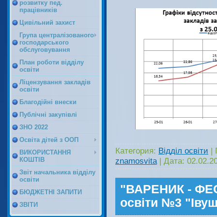
розвитку пед.
працівників
Цивільний захист
Група централізованого
господарського
обслуговування
План роботи відділу
освіти
Ліцензування закладів
освіти
Благодійні внески
Публічні закупівлі
ЗНО 2022
Освіта дітей з ООП
Категория:
Відділ освіти
|
ВИКОРИСТАННЯ
znamosvita
|
Дата:
02.02.2
КОШТІВ
Звіт начальника відділу
освіти
"ВАРЕНИК - ФЕС
БЮДЖЕТНІ ЗАПИТИ
освіти №3 "Іву
ЗВІТИ