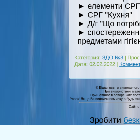
► елементи СРГ
► СРГ "Кухня"
► Д/г "Що потрі
► спостереження
предметами гігіє
Категория:
ЗДО №3
|
Прос
Дата:
02.02.2022
|
Коммент
© Відділ освіти виконавчого
При використанні мате
При наявності авторських прет
Увага! Якщо Ви виявили помилку в будь-якій 
Сайт с
Зробити
без