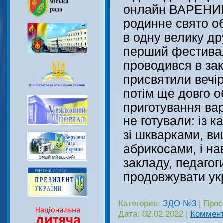
онлайн ВАРЕНИК
родинне свято о
в одну велику д
перший фестивал
проводився в зак
присвятили вечір
потім ще довго 
приготування вар
не готували: із 
зі шкварками, в
абрикосами, і на
закладу, педагог
продовжувати ук
Категория:
ЗДО №3
|
Прос
Дата:
02.02.2022
|
Коммент