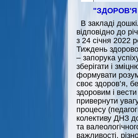
"ЗДОРОВ'Я 
В закладі дошкі
відповідно до рі
з 24 січня 2022 р
Тиждень здорово
– запорука успіх
зберігати і зміцн
формувати розум
своє здоров’я, б
здоровим і вести
привернути увагу
процесу (педагогів
колективу ДНЗ до
та валеологічног
важливості, різн