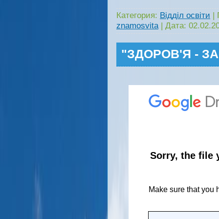
Категория:
Відділ освіти
|
znamosvita
|
Дата:
02.02.2
"ЗДОРОВ'Я - З