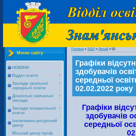
Головна
»
2022
»
Лютий
»
02
Меню сайту
Графіки відсутн
НОВИНИ
здобувачів осві
Відділ освіти
середньої освіти
Заклади загальної
02.02.2022 року
середньої освіти
Дошкільні навчальні
заклади
Графіки відсу
Заклади позашкільної
освіти
здобувачів о
Інклюзивно-ресурсний
середньої осв
центр
02
Міський центр проф.