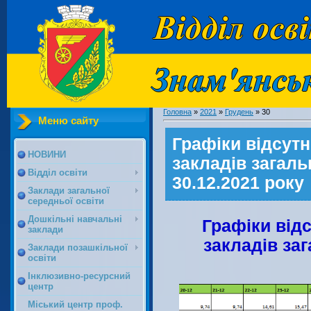
Головна
»
2021
»
Грудень
»
30
Меню сайту
Графіки відсутн
НОВИНИ
закладів загальн
Відділ освіти
30.12.2021 року
Заклади загальної
середньої освіти
Дошкільні навчальні
Графіки відс
заклади
закладів заг
Заклади позашкільної
освіти
Інклюзивно-ресурсний
центр
Міський центр проф.