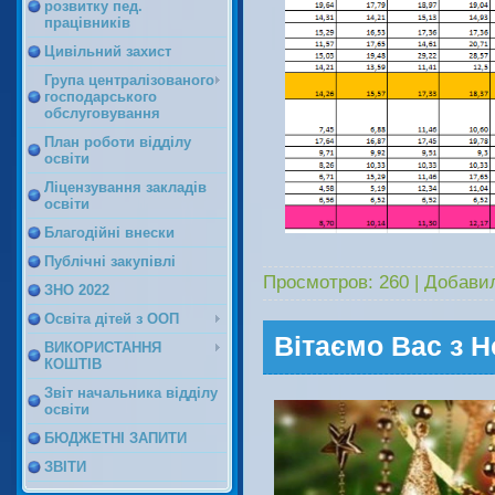
розвитку пед.
працівників
Цивільний захист
Група централізованого
господарського
обслуговування
План роботи відділу
освіти
Ліцензування закладів
освіти
Благодійні внески
Публічні закупівлі
Просмотров:
260
|
Добави
ЗНО 2022
Освіта дітей з ООП
Вітаємо Вас з 
ВИКОРИСТАННЯ
КОШТІВ
Звіт начальника відділу
освіти
БЮДЖЕТНІ ЗАПИТИ
ЗВІТИ