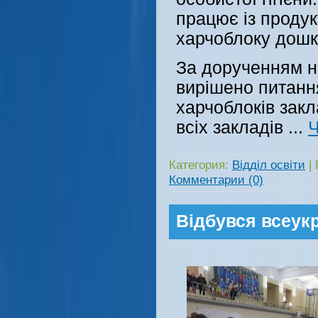
працює із продук
харчоблоку дошк
За дорученням 
вирішено питанн
харчоблоків закл
всіх закладів
...
Ч
Категория:
Відділ освіти
|
Комментарии (0)
Відбувся всеукр