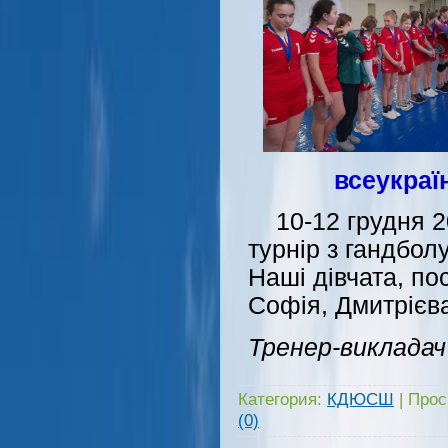
всеукраї
10-12 грудня 20
турнір з гандбол
Наші дівчата, по
Софія, Дмитрієв
Тренер-виклада
Категория:
КДЮСШ
|
Прос
(0)