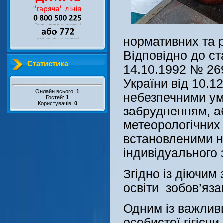
нормативних та р
Відповідно до ст
Статистика
14.10.1992 № 269
України від 10.1
Онлайн всього:
1
небезпечними умо
Гостей:
1
Користувачів:
0
забрудненням, а
метеорологічних
встановленими но
індивідуального 
Згідно із діючим 
освіти зобов’яза
Одним із важлив
особистої гігієн