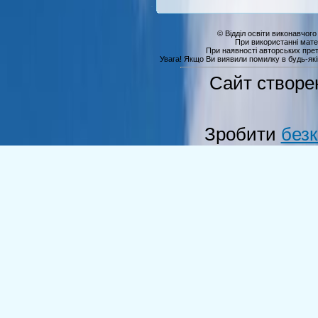
© Відділ освіти виконавчого
При використанні мате
При наявності авторських прет
Увага! Якщо Ви виявили помилку в будь-якій 
Сайт створе
Зробити
без