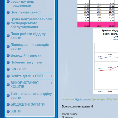
розвитку пед.
працівників
Цивільний захист
Група централізованого
господарського
обслуговування
План роботи відділу
освіти
Ліцензування закладів
освіти
Благодійні внески
Публічні закупівлі
ЗНО 2022
Освіта дітей з ООП
ВИКОРИСТАННЯ
КОШТІВ
Звіт начальника відділу
освіти
Категория
:
Відділ освіти
|
Просмотров
:
235
|
Доб
БЮДЖЕТНІ ЗАПИТИ
Всего комментариев
:
0
ЗВІТИ
ComForm">
Войдите: