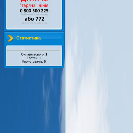
Статистика
Онлайн всього:
1
Гостей:
1
Користувачів:
0