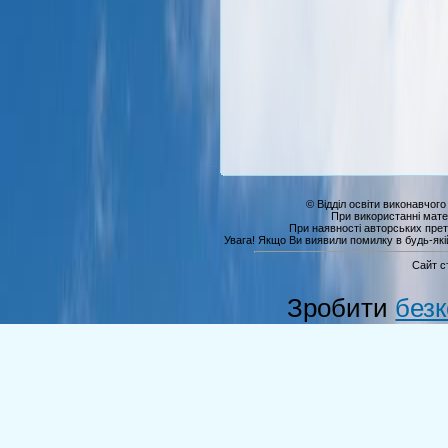
© Відділ освіти виконавчого
При використанні мате
При наявності авторських прет
Увага! Якщо Ви виявили помилку в будь-якій 
Сайт с
Зробити
без