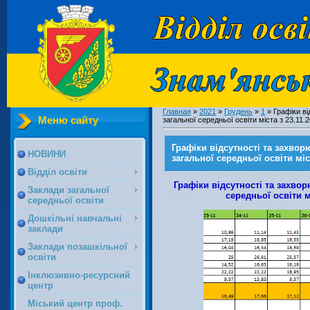
Главная
»
2021
»
Грудень
»
1
» Графіки ві
Меню сайту
загальної середньої освіти міста з 23.11.
Графіки відсутності та захвор
НОВИНИ
загальної середньої освіти міст
Відділ освіти
Графіки відсутності та захвор
Заклади загальної
середньої освіти м
середньої освіти
Дошкільні навчальні
заклади
Заклади позашкільної
освіти
Інклюзивно-ресурсний
центр
Міський центр проф.