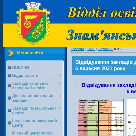
Головна
»
2021
»
Вересень
»
06
Меню сайту
Відвідування закладів 
6 вересня 2021 року
НОВИНИ
Відділ освіти
Заклади загальної
Відвідування закладі
середньої освіти
6 в
Дошкільні навчальні
заклади
Заклади позашкільної
освіти
Інклюзивно-ресурсний
центр
Міський центр проф.