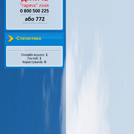
Статистика
Онлайн всього:
1
Гостей:
1
Користувачів:
0