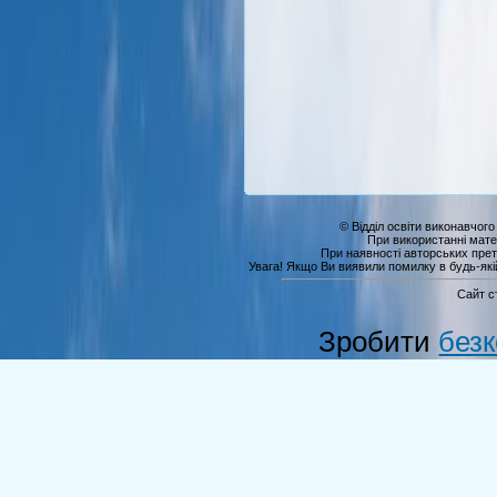
© Відділ освіти виконавчого
При використанні мате
При наявності авторських прет
Увага! Якщо Ви виявили помилку в будь-якій 
Сайт с
Зробити
без