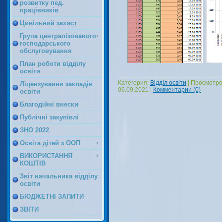
розвитку пед.
працівників
Цивільний захист
Група централізованого
господарського
обслуговування
План роботи відділу
освіти
Категория:
Відділ освіти
|
Просмотро
Ліцензування закладів
06.09.2021
|
Комментарии (0)
освіти
Благодійні внески
Публічні закупівлі
ЗНО 2022
Освіта дітей з ООП
ВИКОРИСТАННЯ
КОШТІВ
Звіт начальника відділу
освіти
БЮДЖЕТНІ ЗАПИТИ
ЗВІТИ