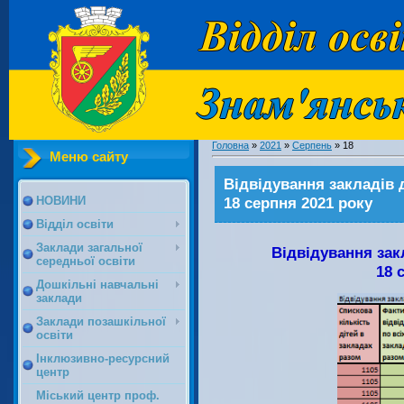
Головна
»
2021
»
Серпень
»
18
Меню сайту
Відвідування закладів д
18 серпня 2021 року
НОВИНИ
Відділ освіти
Заклади загальної
Відвідування зак
середньої освіти
18 
Дошкільні навчальні
заклади
Заклади позашкільної
освіти
Інклюзивно-ресурсний
центр
Міський центр проф.