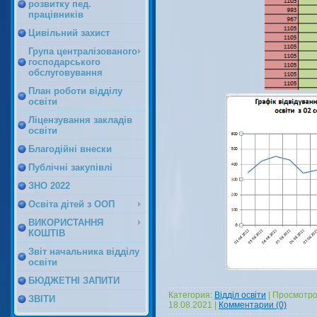
розвитку пед.
працівників
Цивільний захист
Група централізованого
господарського
обслуговування
План роботи відділу
освіти
Ліцензування закладів
освіти
Благодійні внески
Публічні закупівлі
ЗНО 2022
Освіта дітей з ООП
ВИКОРИСТАННЯ
КОШТІВ
Звіт начальника відділу
освіти
БЮДЖЕТНІ ЗАПИТИ
Категория:
Відділ освіти
|
Просмотро
ЗВІТИ
18.08.2021
|
Комментарии (0)