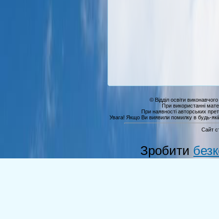
© Відділ освіти виконавчого
При використанні мате
При наявності авторських прет
Увага! Якщо Ви виявили помилку в будь-якій 
Сайт с
Зробити
без