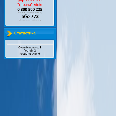
Статистика
Онлайн всього:
2
Гостей:
2
Користувачів:
0