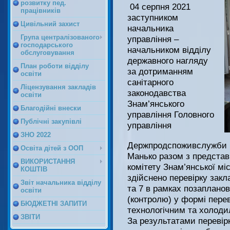
розвитку пед.
04 серпня 2021
працівників
заступником
Цивільний захист
начальника
Група централізованого
управління –
господарського
начальником відділу
обслуговування
державного нагляду
План роботи відділу
за дотриманням
освіти
санітарного
Ліцензування закладів
законодавства
освіти
Знам’янського
Благодійні внески
управління Головного
Публічні закупівлі
управління
ЗНО 2022
Держпродспоживслужби в 
Освіта дітей з ООП
Манько разом з представ
ВИКОРИСТАННЯ
комітету Знам’янської м
КОШТІВ
здійснено перевірку закл
Звіт начальника відділу
та 7 в рамках позаплано
освіти
(контролю) у формі перев
БЮДЖЕТНІ ЗАПИТИ
технологічним та холоди
ЗВІТИ
За результатами перевір