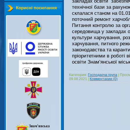
закладах освіти забезпе
технічної бази за рахунок
Корисні посилання
склалася станом на 01.0
поточний ремонт харчоб
Питання контролю за орг
середовища у закладах о
культури харчування, ро
харчування, питного реж
законодавства та карант
пріоритетними в роботі ві
освіти Знам’янської місь
Категория:
Господарча група
|
Просм
09.08.2021
|
Комментарии (0)