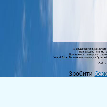
© Відділ освіти виконавчого
При використанні мате
При наявності авторських прет
Увага! Якщо Ви виявили помилку в будь-якій 
Сайт с
Зробити
без