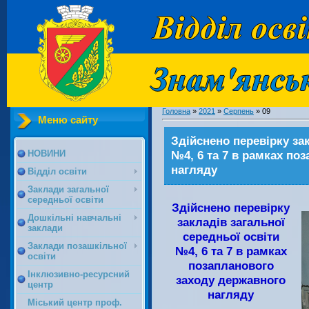
Головна
»
2021
»
Серпень
»
09
Меню сайту
Здійснено перевірку зак
№4, 6 та 7 в рамках по
НОВИНИ
нагляду
Відділ освіти
Заклади загальної
середньої освіти
Здійснено перевірку
Дошкільні навчальні
закладів загальної
заклади
середньої освіти
Заклади позашкільної
№4, 6 та 7 в рамках
освіти
позапланового
Інклюзивно-ресурсний
заходу державного
центр
нагляду
Міський центр проф.