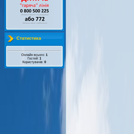
Статистика
Онлайн всього:
1
Гостей:
1
Користувачів:
0