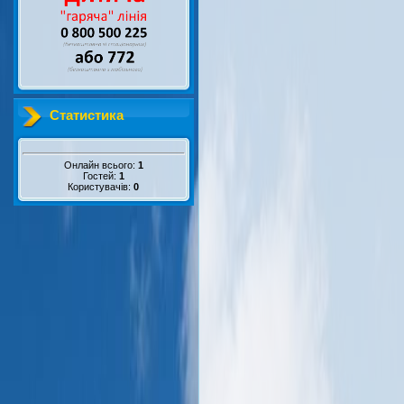
Статистика
Онлайн всього:
1
Гостей:
1
Користувачів:
0