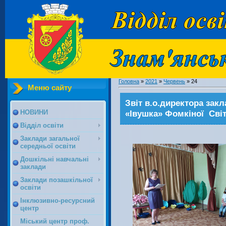
Головна
»
2021
»
Червень
»
24
Меню сайту
Звіт в.о.директора зак
«Івушка» Фомкіної Сві
НОВИНИ
Відділ освіти
Заклади загальної
середньої освіти
Дошкільні навчальні
заклади
Заклади позашкільної
освіти
Інклюзивно-ресурсний
центр
Міський центр проф.