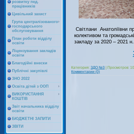
розвитку пед.
працівників
Цивільний захист
Група централізованого
господарського
Світлани Анатоліївни пр
обслуговування
колективом та громадські
План роботи відділу
закладу за 2020 – 2021 н.
освіти
Ліцензування закладів
освіти
Благодійні внески
Категория:
ЗДО №3
|
Просмотров:
1
Публічні закупівлі
Комментарии (0)
ЗНО 2022
Освіта дітей з ООП
ВИКОРИСТАННЯ
КОШТІВ
Звіт начальника відділу
освіти
БЮДЖЕТНІ ЗАПИТИ
ЗВІТИ