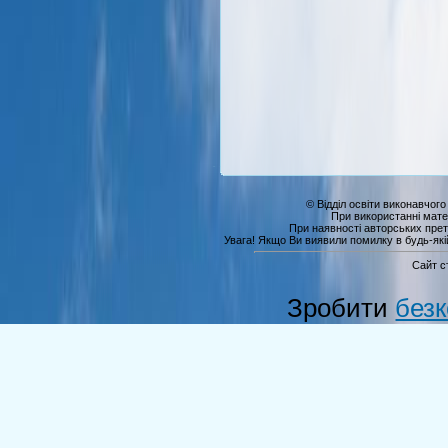
© Відділ освіти виконавчого
При використанні мате
При наявності авторських прет
Увага! Якщо Ви виявили помилку в будь-якій 
Сайт с
Зробити
без