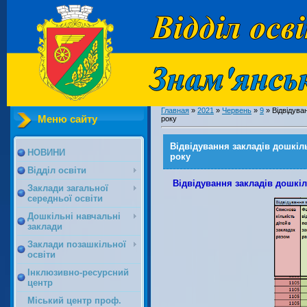
Главная
»
2021
»
Червень
»
9
» Відвідуван
Меню сайту
року
Відвідування закладів дошкіль
НОВИНИ
року
Відділ освіти
Відвідування закладів дошкіл
Заклади загальної
середньої освіти
Дошкільні навчальні
заклади
Заклади позашкільної
освіти
Інклюзивно-ресурсний
центр
Міський центр проф.