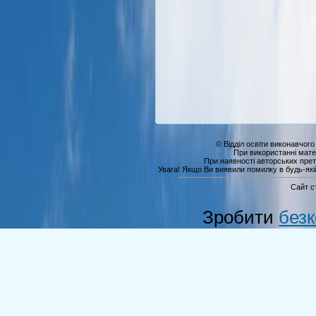
© Відділ освіти виконавчого
При використанні мате
При наявності авторських прет
Увага! Якщо Ви виявили помилку в будь-якій 
Сайт с
Зробити
без