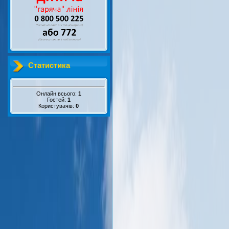
Статистика
Онлайн всього:
1
Гостей:
1
Користувачів:
0