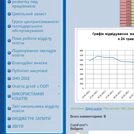
розвитку пед.
працівників
Цивільний захист
Група централізованого
господарського
обслуговування
План роботи відділу
освіти
Ліцензування закладів
освіти
Благодійні внески
Публічні закупівлі
ЗНО 2022
Освіта дітей з ООП
ВИКОРИСТАННЯ
КОШТІВ
Звіт начальника відділу
Категория
:
Відділ освіти
|
Просмотров
:
948
|
Доб
освіти
Всего комментариев
:
0
БЮДЖЕТНІ ЗАПИТИ
ComForm">
ЗВІТИ
Войдите: