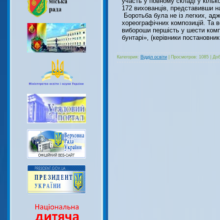
участь у повному складі у кілько
172 вихованців, представивши н
Боротьба була не із легких, ад
хореографічних композицій. Та в
вибороши першість у шести комп
бунтарі», (керівники постановни
Категория:
Відділ освіти
|
Просмотров:
1085
|
Доб