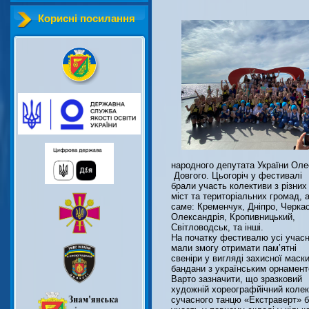
Корисні посилання
народного депутата України Оле
Довгого. Цьогоріч у фестивалі
брали участь колективи з різних
міст та територіальних громад, 
саме: Кременчук, Дніпро, Черка
Олександрія, Кропивницький,
Світловодськ, та інші.
На початку фестивалю усі учас
мали змогу отримати пам’ятні
свеніри у вигляді захисної маски
бандани з українським орнамент
Варто зазначити, що зразковий
художній хореографйічний колек
сучасного танцю «Екстраверт» 