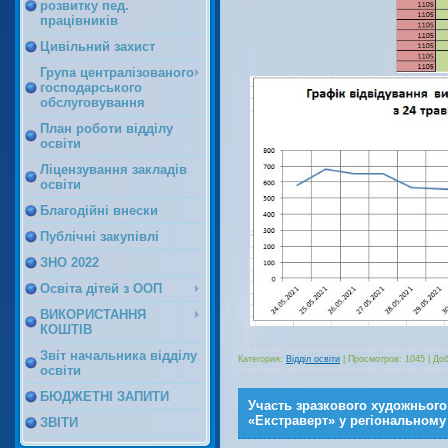
розвитку пед.
працівників
Цивільний захист
Група централізованого
господарського
обслуговування
План роботи відділу
освіти
Ліцензування закладів
освіти
Благодійні внески
Публічні закупівлі
ЗНО 2022
Освіта дітей з ООП
ВИКОРИСТАННЯ
КОШТІВ
Звіт начальника відділу
Категория:
Відділ освіти
|
Просмотров:
1045
|
Доб
освіти
БЮДЖЕТНІ ЗАПИТИ
Участь зразкового художнього
«Екстраверт» у регіональному
ЗВІТИ