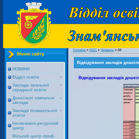
Головна
»
2021
»
Червень
»
08
Меню сайту
Відвідування закладів дошкіль
НОВИНИ
Відділ освіти
Відвідування закладів дошкіл
Заклади загальної
середньої освіти
Дошкільні навчальні
заклади
Заклади позашкільної
освіти
Інклюзивно-ресурсний
центр
Міський центр проф.