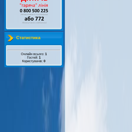
Статистика
Онлайн всього:
1
Гостей:
1
Користувачів:
0