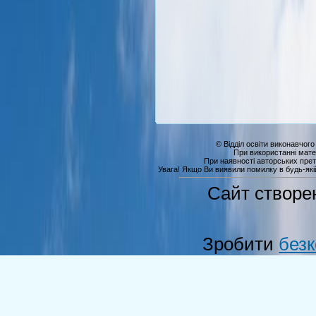
© Відділ освіти виконавчого
При використанні мате
При наявності авторських прет
Увага! Якщо Ви виявили помилку в будь-якій 
Сайт створе
Зробити
без