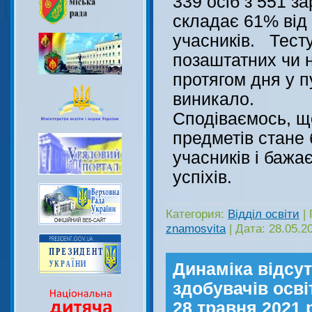
339 осіб з 551 з
складає 61% від 
учасників. Тест
позаштатних чи 
протягом дня у п
виникало.
Сподіваємось, щ
предметів стане
учасників і бажає
успіхів.
Категория:
Відділ освіти
|
znamosvita
|
Дата:
28.05.2
Динаміка відсут
здобувачів осві
28 травня 2021 