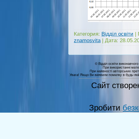
Категория:
Відділ освіти
|
znamosvita
|
Дата:
28.05.2
© Відділ освіти виконавчого
При використанні мате
При наявності авторських прет
Увага! Якщо Ви виявили помилку в будь-якій 
Сайт створе
Зробити
без