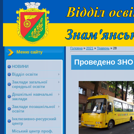
Головна
»
2021
»
Травень
»
28
Меню сайту
Проведено ЗНО 
НОВИНИ
Відділ освіти
Заклади загальної
середньої освіти
Дошкільні навчальні
заклади
Заклади позашкільної
освіти
Інклюзивно-ресурсний
центр
Міський центр проф.