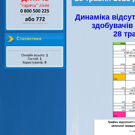
Динаміка відсут
здобувачів 
28 тр
Статистика
Онлайн всього:
1
Гостей:
1
Користувачів:
0