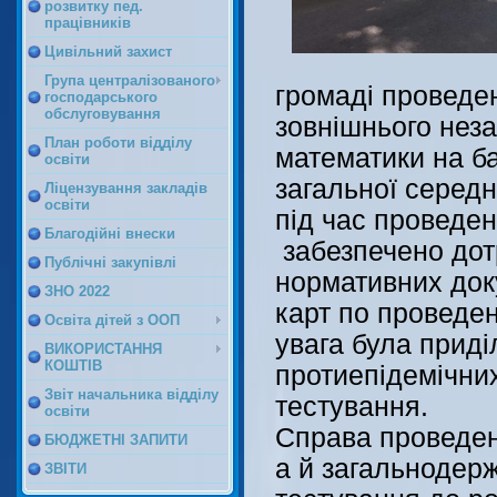
розвитку пед.
працівників
Цивільний захист
Група централізованого
громаді проведе
господарського
обслуговування
зовнішнього нез
План роботи відділу
математики на ба
освіти
загальної середн
Ліцензування закладів
освіти
під час проведе
Благодійні внески
забезпечено дот
Публічні закупівлі
нормативних доку
ЗНО 2022
карт по проведе
Освіта дітей з ООП
увага була прид
ВИКОРИСТАННЯ
КОШТІВ
протиепідемічних
Звіт начальника відділу
тестування.
освіти
Справа проведен
БЮДЖЕТНІ ЗАПИТИ
а й загальнодерж
ЗВІТИ