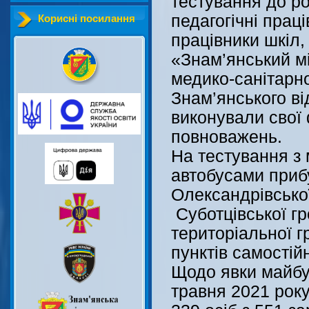
тестування до ро
педагогічні праці
Корисні посилання
працівники шкіл,
«Знам’янський м
медико-санітарно
Знам’янського від
виконували свої 
повноважень.
На тестування з
автобусами прибу
Олександрівської
Суботцівської гр
територіальної 
пунктів самостій
Щодо явки майбут
травня 2021 року