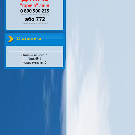
Статистика
Онлайн всього:
1
Гостей:
1
Користувачів:
0