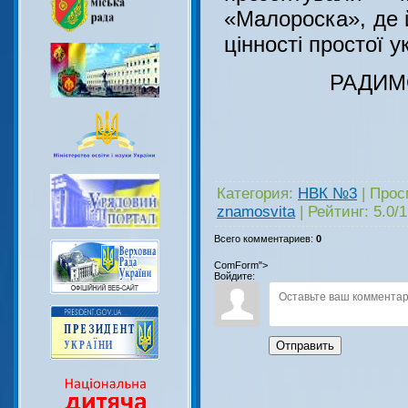
«Малороска», де й
цінності простої у
РАДИМ
Категория
:
НВК №3
|
Прос
znamosvita
|
Рейтинг
:
5.0
/
1
Всего комментариев
:
0
ComForm">
Войдите:
Отправить