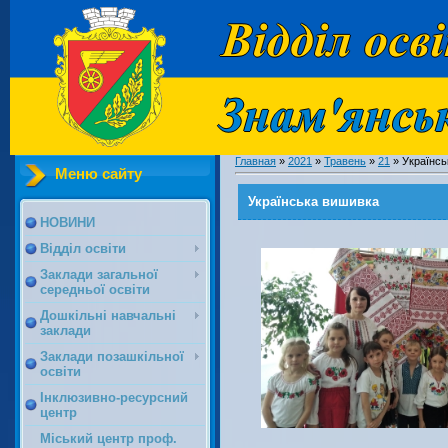
Главная
»
2021
»
Травень
»
21
» ​​​​​​​Укра
Меню сайту
​​​​​​​Українська вишивка
НОВИНИ
Відділ освіти
Заклади загальної
середньої освіти
Дошкільні навчальні
заклади
Заклади позашкільної
освіти
Інклюзивно-ресурсний
центр
Міський центр проф.