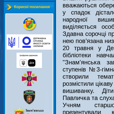
вважаються обере
Корисні посилання
у спадок дістал
народної виши
виділяється осо
Здавна сорочці пр
нею пов’язана низ
20 травня у Де
бібліотеки навч
"Знам'янська за
ступенів №3-гімна
створили тема
розмістили цікаву
вишиванку. Ді
Павличка та слух
Учням старшо
презентували 