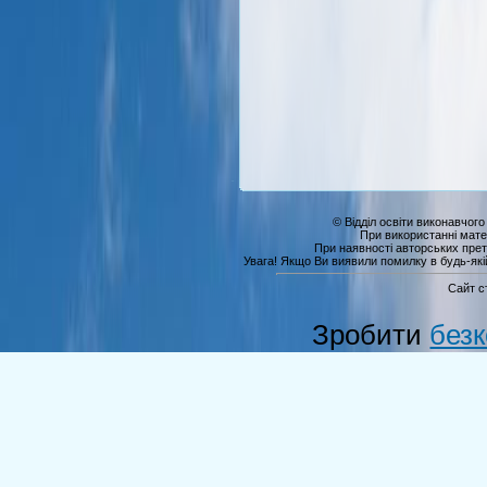
© Відділ освіти виконавчого
При використанні мате
При наявності авторських прет
Увага! Якщо Ви виявили помилку в будь-якій 
Сайт с
Зробити
без