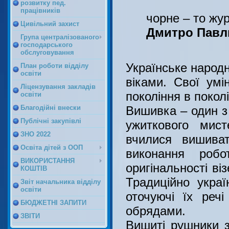
розвитку пед.
працівників
чорне – то жу
Цивільний захист
Дмитро Павл
Група централізованого
господарського
обслуговування
Українське народ
План роботи відділу
освіти
віками. Свої ум
Ліцензування закладів
покоління в покол
освіти
Благодійні внески
Вишивка – один з
Публічні закупівлі
ужиткового мист
ЗНО 2022
вчилися вишиват
Освіта дітей з ООП
виконання робо
ВИКОРИСТАННЯ
оригінальності ві
КОШТІВ
Традиційно укра
Звіт начальника відділу
освіти
оточуючі їх речі
БЮДЖЕТНІ ЗАПИТИ
обрядами.
ЗВІТИ
Вишиті рушники з 