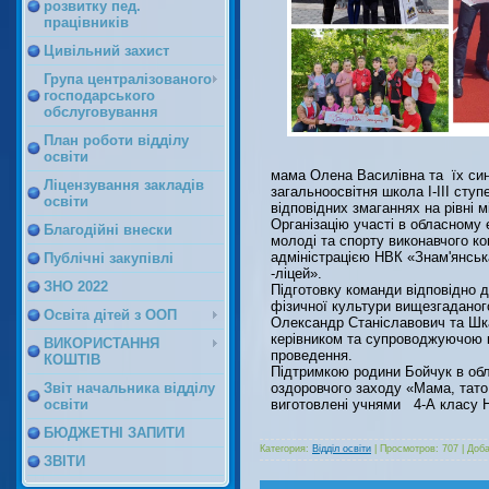
розвитку пед.
працівників
Цивільний захист
Група централізованого
господарського
обслуговування
План роботи відділу
освіти
мама Олена Василівна та їх син
Ліцензування закладів
загальноосвітня школа І-ІІІ ступ
освіти
відповідних змаганнях на рівні м
Організацію участі в обласному 
Благодійні внески
молоді та спорту виконавчого ко
адміністрацією НВК «Знам'янська
Публічні закупівлі
-ліцей».
ЗНО 2022
Підготовку команди відповідно 
фізичної культури вищезгаданог
Освіта дітей з ООП
Олександр Станіславович та Шка
керівником та супроводжуючою к
ВИКОРИСТАННЯ
проведення.
КОШТІВ
Підтримкою родини Бойчук в обл
Звіт начальника відділу
оздоровчого заходу «Мама, тато,
освіти
виготовлені учнями 4-А класу
БЮДЖЕТНІ ЗАПИТИ
Категория:
Відділ освіти
|
Просмотров:
707
|
Доба
ЗВІТИ