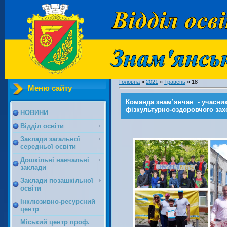
Головна
»
2021
»
Травень
»
18
Меню сайту
Команда знам’янчан - учасник
фізкультурно-оздоровчого захо
НОВИНИ
Відділ освіти
Заклади загальної
середньої освіти
Дошкільні навчальні
заклади
Заклади позашкільної
освіти
Інклюзивно-ресурсний
центр
Міський центр проф.