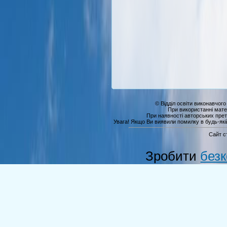
© Відділ освіти виконавчого
При використанні мате
При наявності авторських прет
Увага! Якщо Ви виявили помилку в будь-якій 
Сайт с
Зробити
без