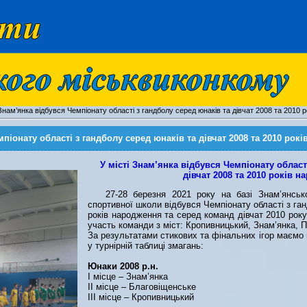
 Знам’янка відбувся Чемпіонату області з гандболу серед юнаків та дівчат 2008 та 2010 
мпіонату області з гандболу серед юнаків та дівчат 2008 та 2010 рок
У місті Знам’янка відбувся Чемпіонату област
дівчат 2008 та 2010 років 
27-28 березня 2021 року на базі Знам’янської
спортивної школи відбувся Чемпіонату області з га
років народження та серед команд дівчат 2010 рок
участь команди з міст: Кропивницький, Знам’янка, 
За результатами стикових та фінальних ігор маємо 
у турнірній таблиці змагань:
Юнаки 2008 р.н.
І місце – Знам’янка
ІІ місце – Благовіщенське
ІІІ місце – Кропивницький