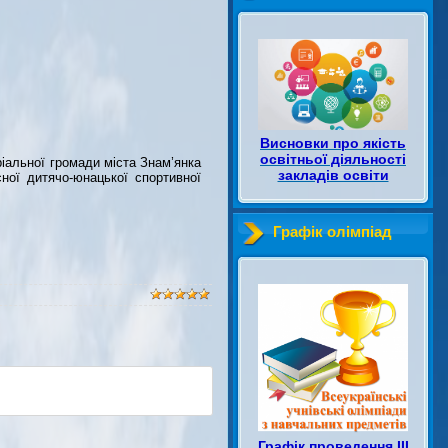
Висновки про якість
освітньої діяльності
ріальної громади міста Знам’янка
закладів освіти
сної дитячо-юнацької спортивної
Графік олімпіад
Графік проведення ІІІ