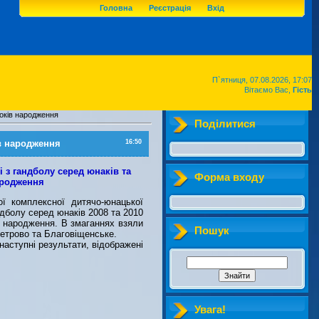
Головна
Реєстрація
Вхід
П`ятниця, 07.08.2026, 17:07
Вітаємо Вас,
Гість
років народження
Поділитися
ів народження
16:50
і з гандболу серед юнаків та
Форма входу
народження
 комплексної дитячо-юнацької
ндболу серед юнаків 2008 та 2010
у народження. В змаганнях взяли
Пошук
Петрово та Благовіщенське.
наступні результати, відображені
Увага!