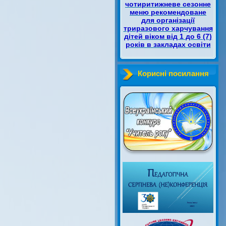
чотиритижневе сезонне
меню рекомендоване
для організації
триразового харчування
дітей віком від 1 до 6 (7)
років в закладах освіти
Корисні посилання