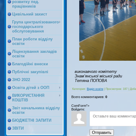
розвитку пед.
працівників
Цивільний захист
Група централізованого
господарського
обслуговування
План роботи відділу
освіти
Ліцензування закладів
освіти
Благодійні внески
виконавчого комітету
Публічні закупівлі
Знам’янської міської ради
ЗНО 2022
Тетяна ПОПОВА
Освіта дітей з ООП
Категория
:
Відділ освіти
|
Просмотров
:
187
|
Доб
ВИКОРИСТАННЯ
Всего комментариев
:
0
КОШТІВ
ComForm">
Звіт начальника відділу
Войдите:
освіти
БЮДЖЕТНІ ЗАПИТИ
ЗВІТИ
Отправить