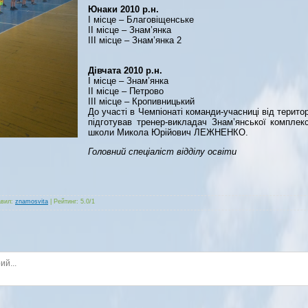
Юнаки 2010 р.н.
І місце – Благовіщенське
ІІ місце – Знам’янка
ІІІ місце – Знам’янка 2
Дівчата 2010 р.н.
І місце – Знам’янка
ІІ місце – Петрово
ІІІ місце – Кропивницький
До участі в Чемпіонаті команди-учасниці від терито
підготував тренер-викладач Знам’янської комплек
школи Микола Юрійович ЛЕЖНЕНКО.
Головний спеціаліст відділу освіти
авил
:
znamosvita
|
Рейтинг
:
5.0
/
1