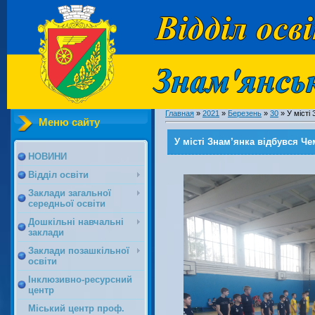
Главная
»
2021
»
Березень
»
30
» У місті
Меню сайту
У місті Знам’янка відбувся Че
НОВИНИ
Відділ освіти
Заклади загальної
середньої освіти
Дошкільні навчальні
заклади
Заклади позашкільної
освіти
Інклюзивно-ресурсний
центр
Міський центр проф.