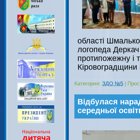
області Шмалько
логопеда Деркач 
протипожежну і т
Кіровоградщини г
Категория:
ЗДО №5
|
Прос
Відбулася нарад
середньої освіт