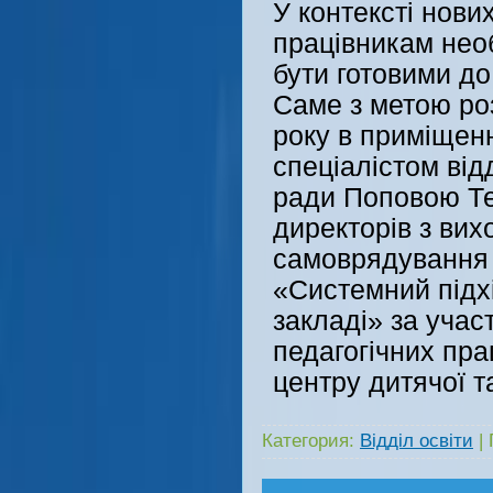
У контексті нови
працівникам необ
бути готовими до
Саме з метою ро
року в приміщенн
спеціалістом від
ради Поповою Те
директорів з вих
самоврядування з
«Системний підхі
закладі» за учас
педагогічних пра
центру дитячої т
Категория:
Відділ освіти
|