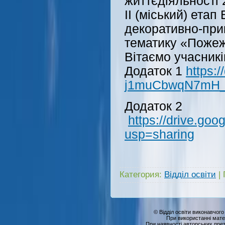
життєдіяльності
ІІ (міський) ета
декоративно-при
тематику «Пожежі
Вітаємо учасникі
Додаток 1
https:
j1muCbwqN7mH_o
Додаток 2
https://drive.g
usp=sharing
Категория:
Відділ освіти
|
© Відділ освіти виконавчого
При використанні мате
При наявності авторських прет