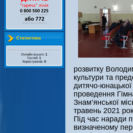
Статистика
Онлайн всього:
1
Гостей:
1
Користувачів:
0
розвитку Володи
культури та пре
дитячо-юнацької
проведення Гімна
Знам’янської міс
травень 2021 рок
Під час наради 
визначеному пері