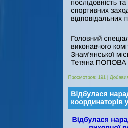
послідовність та
спортивних заход
відповідальних п
Головний спеціал
виконавчого ком
Знам’янської міс
Тетяна ПОПОВА
Просмотров:
191
|
Добави
Відбулася нарад
координаторів 
Відбулася нара
виховної р