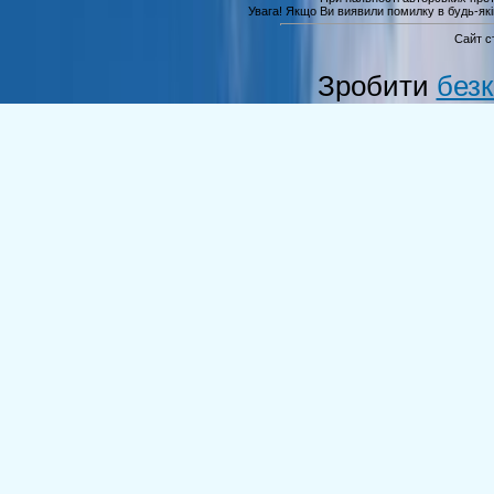
Увага! Якщо Ви виявили помилку в будь-якій 
Сайт с
Зробити
без