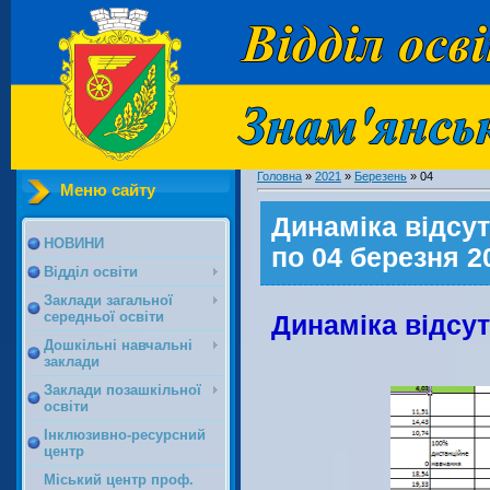
Головна
»
2021
»
Березень
»
04
Меню сайту
Динаміка відсут
НОВИНИ
по 04 березня 2
Відділ освіти
Заклади загальної
середньої освіти
Динаміка відсут
Дошкільні навчальні
заклади
Заклади позашкільної
освіти
Інклюзивно-ресурсний
центр
Міський центр проф.