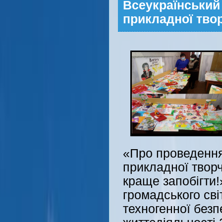
Всеукраїнський
прикладної тво
«Про проведення
прикладної твор
краще запобігти
громадського сві
техногенної безп