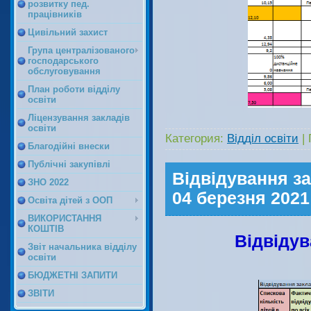
розвитку пед.
працівників
Цивільний захист
Група централізованого
господарського
обслуговування
План роботи відділу
освіти
Ліцензування закладів
освіти
Категория:
Відділ освіти
|
Благодійні внески
Публічні закупівлі
Відвідування за
ЗНО 2022
04 березня 2021
Освіта дітей з ООП
ВИКОРИСТАННЯ
КОШТІВ
Відвідув
Звіт начальника відділу
освіти
БЮДЖЕТНІ ЗАПИТИ
ЗВІТИ