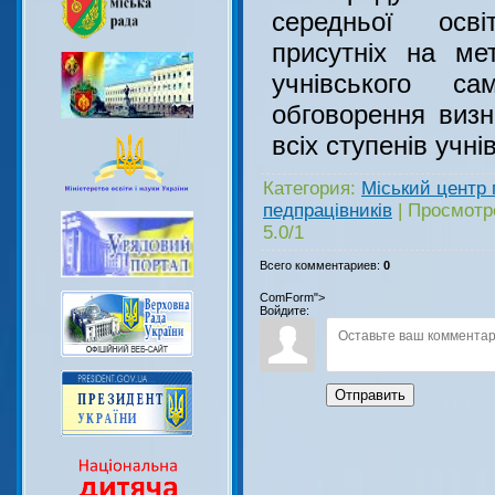
середньої осві
присутніх на ме
учнівського с
обговорення визн
всіх ступенів учн
Категория
:
Міський центр 
педпрацівників
|
Просмотр
5.0
/
1
Всего комментариев
:
0
ComForm">
Войдите:
Отправить