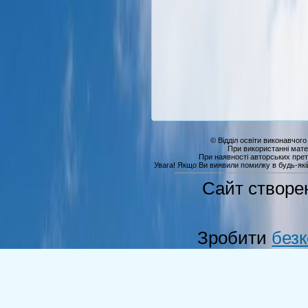
© Відділ освіти виконавчого
При використанні мате
При наявності авторських прет
Увага! Якщо Ви виявили помилку в будь-якій 
Сайт створе
Зробити
без