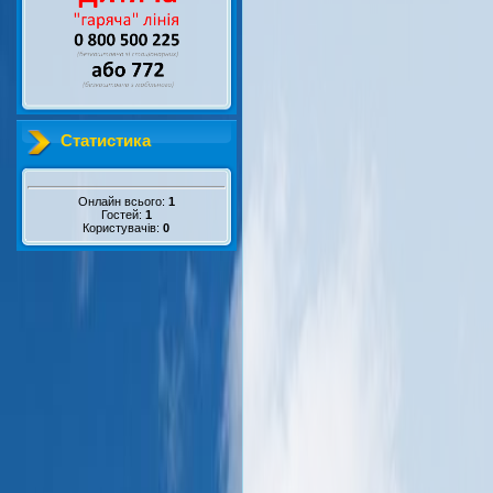
Статистика
Онлайн всього:
1
Гостей:
1
Користувачів:
0