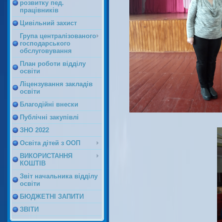
розвитку пед.
працівників
Цивільний захист
Група централізованого
господарського
обслуговування
План роботи відділу
освіти
Ліцензування закладів
освіти
Благодійні внески
Публічні закупівлі
ЗНО 2022
Освіта дітей з ООП
ВИКОРИСТАННЯ
КОШТІВ
Звіт начальника відділу
освіти
БЮДЖЕТНІ ЗАПИТИ
ЗВІТИ