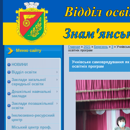
Главная
»
2021
»
Березень
»
3
» Учнівськ
Меню сайту
освітніх програм
Учнівське самоврядування як 
НОВИНИ
освітніх програм
Відділ освіти
Заклади загальної
середньої освіти
Дошкільні навчальні
заклади
Заклади позашкільної
освіти
Інклюзивно-ресурсний
центр
Міський центр проф.