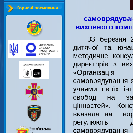
Корисні посилання
самоврядуван
виховного комп
03 березня 20
дитячої та юнац
методичне консу
директорів з ви
«Організація
самоврядування як
учнями своїх інт
свобод на зас
цінностей». Кон
вказала на норм
регулюють ді
самоврядуванн