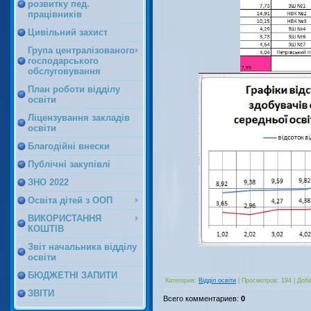
розвитку пед.
працівників
Цивільний захист
Група централізованого
господарського
обслуговування
План роботи відділу
освіти
Ліцензування закладів
освіти
Благодійні внески
Публічні закупівлі
ЗНО 2022
Освіта дітей з ООП
ВИКОРИСТАННЯ
КОШТІВ
Звіт начальника відділу
освіти
БЮДЖЕТНІ ЗАПИТИ
Категория
:
Відділ освіти
|
Просмотров
:
194
|
Доб
ЗВІТИ
Всего комментариев
:
0