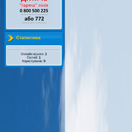
Статистика
Онлайн всього:
1
Гостей:
1
Користувачів:
0