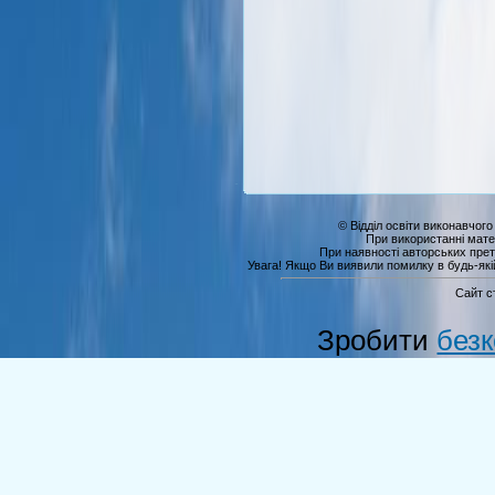
© Відділ освіти виконавчого
При використанні мате
При наявності авторських прет
Увага! Якщо Ви виявили помилку в будь-якій 
Сайт с
Зробити
без