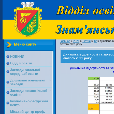
Главная
»
2021
»
Лютий
»
12
» Динаміка ві
Меню сайту
лютого 2021 року
Динаміка відсутності та захво
НОВИНИ
лютого 2021 року
Відділ освіти
Динаміка відсутності та з
Заклади загальної
середньої освіти
Дошкільні навчальні
заклади
Заклади позашкільної
освіти
Інклюзивно-ресурсний
центр
Міський центр проф.