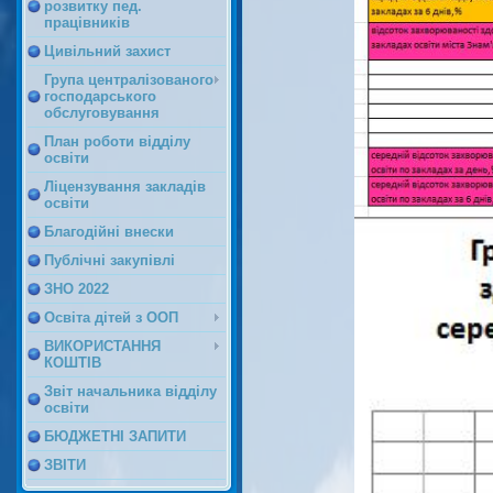
розвитку пед.
працівників
Цивільний захист
Група централізованого
господарського
обслуговування
План роботи відділу
освіти
Ліцензування закладів
освіти
Благодійні внески
Публічні закупівлі
ЗНО 2022
Освіта дітей з ООП
ВИКОРИСТАННЯ
КОШТІВ
Звіт начальника відділу
освіти
БЮДЖЕТНІ ЗАПИТИ
ЗВІТИ