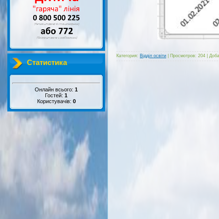
Категория:
Відділ освіти
|
Просмотров:
204
|
Доба
Статистика
Онлайн всього:
1
Гостей:
1
Користувачів:
0