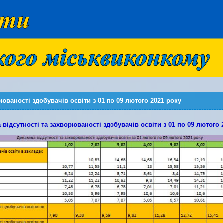
рюваності здобувачів освіти з 01 по 09 лютого 2021 року
 відсутності та захворюваності здобувачів освіти з 01 по 09 лютого 