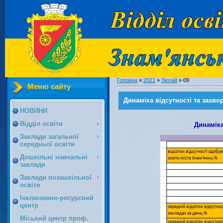
Головна
»
2021
»
Лютий
»
09
Меню сайту
Динаміка відсутності та захво
НОВИНИ
Відділ освіти
Динаміка
Заклади загальної
середньої освіти
Дошкільні навчальні
заклади
Заклади позашкільної
освіти
Інклюзивно-ресурсний
центр
Міський центр проф.