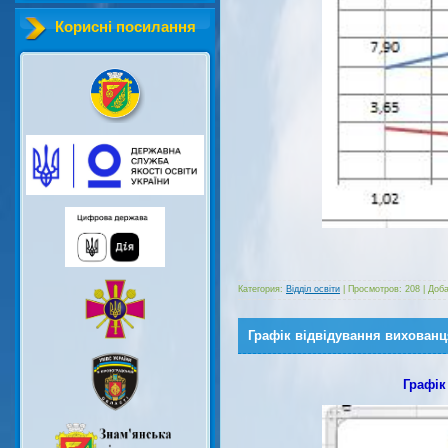
Корисні посилання
Категория:
Відділ освіти
|
Просмотров:
208
|
Доба
Графік відвідування вихованц
Графік