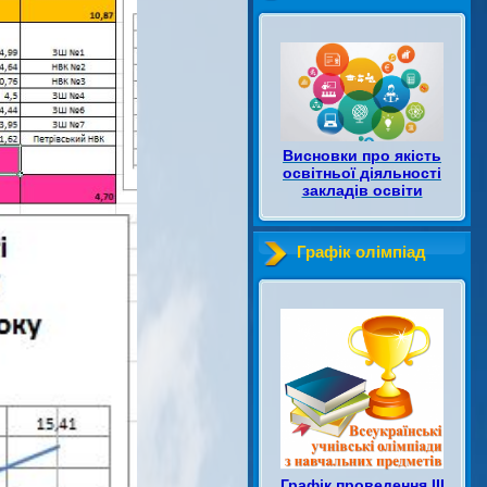
Висновки про якість
освітньої діяльності
закладів освіти
Графік олімпіад
Графік проведення ІІІ