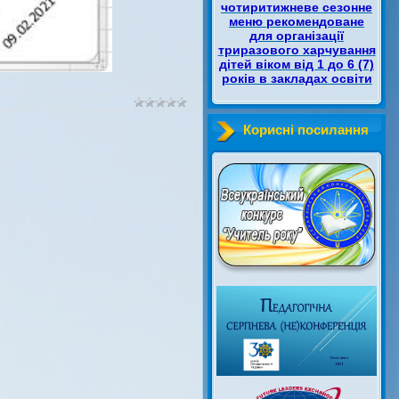
чотиритижневе сезонне
меню рекомендоване
для організації
триразового харчування
дітей віком від 1 до 6 (7)
років в закладах освіти
Корисні посилання