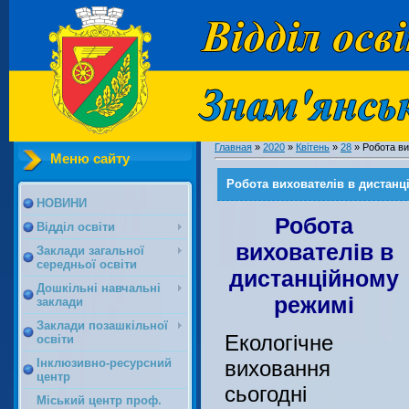
Главная
»
2020
»
Квітень
»
28
» Робота ви
Меню сайту
Робота вихователів в дистанц
НОВИНИ
Робота
Відділ освіти
вихователів в
Заклади загальної
середньої освіти
дистанційному
Дошкільні навчальні
режимі
заклади
Заклади позашкільної
Екологічне
освіти
виховання
Інклюзивно-ресурсний
центр
сьогодні
Міський центр проф.