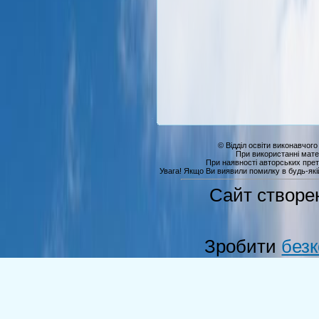
© Відділ освіти виконавчого
При використанні мате
При наявності авторських прет
Увага! Якщо Ви виявили помилку в будь-якій 
Сайт створе
Зробити
без