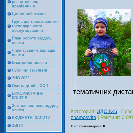
розвитку пед.
працівників
Цивільний захист
Група централізованого
господарського
обслуговування
План роботи відділу
освіти
Ліцензування закладів
освіти
Благодійні внески
Публічні закупівлі
ЗНО 2022
Освіта дітей з ООП
тематичних диста
ВИКОРИСТАННЯ
КОШТІВ
Звіт начальника відділу
освіти
Категория
:
ЗДО №6
|
Прос
znamosvita
|
Рейтинг
:
0.0
/
0
БЮДЖЕТНІ ЗАПИТИ
ЗВІТИ
Всего комментариев
:
0