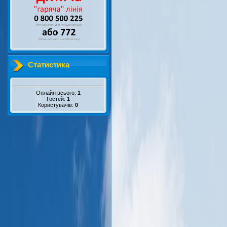
Статистика
Онлайн всього:
1
Гостей:
1
Користувачів:
0