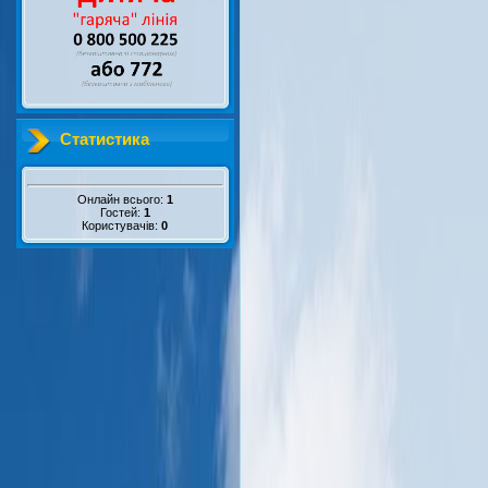
Статистика
Онлайн всього:
1
Гостей:
1
Користувачів:
0