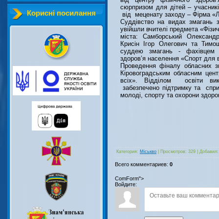
сюрпризом для дітей – учасник
Корисні посилання
від меценату заходу – Фірма «Л
Суддівство на видах змагань з
увійшли вчителі предмета «Фізич
міста: Самборський Олександр
Крисін Ігор Олегович та Тимо
суддею змагань - фахівцем К
здоров’я населення «Спорт для в
Проведення фіналу обласних зм
Кіровоградським обласним цен
всіх». Відділом освіти вико
забезпечено підтримку та сприя
молоді, спорту та охорони здоро
Категория
:
Міськво
|
Просмотров
:
329
|
Добавил
:
Всего комментариев
:
0
ComForm">
Войдите: