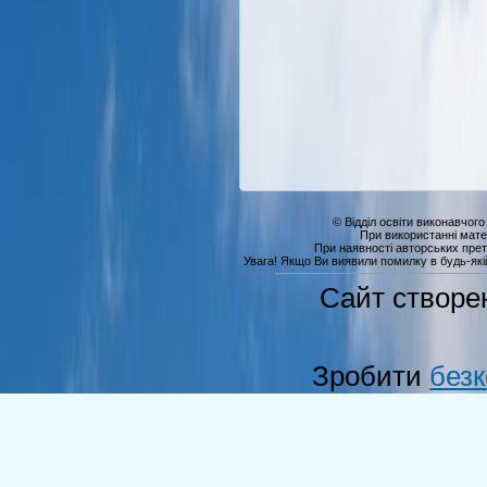
© Відділ освіти виконавчого
При використанні мате
При наявності авторських прет
Увага! Якщо Ви виявили помилку в будь-якій 
Сайт створе
Зробити
без