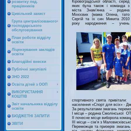
Кіровоградської області, серед
розвитку пед.
яких була також і команда з
працівників
міста Знам’янка – родина
Цивільний захист
Міхєєвих (мама Олена, тато
Сергій та їх син Микита 2010
Група централізованого
року народження – учень
господарського
обслуговування
План роботи відділу
освіти
Ліцензування закладів
освіти
Благодійні внески
Публічні закупівлі
ЗНО 2022
Освіта дітей з ООП
ВИКОРИСТАННЯ
КОШТІВ
спортивного свята привітали: 
Звіт начальника відділу
населення «Спорт для всіх» - Дм
освіти
За результатами змагань перем
І місце – родина Смолінської О
БЮДЖЕТНІ ЗАПИТИ
ІІ почесне місце виборола коман
ІІІ місце – сім’я з Маловисківськ
ЗВІТИ
Переможців та призерів змаган
від центру фізичного здоров