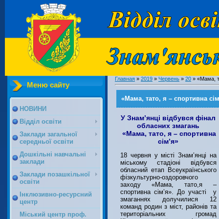
Главная
»
2019
»
Червень
»
20
» «Мама, т
Меню сайту
«Мама, тато, я – спортивна сім
НОВИНИ
У Знам’янці відбувся фінал
Відділ освіти
обласних змагань
«Мама, тато, я – спортивна
Заклади загальної
сім’я»
середньої освіти
Дошкільні навчальні
18 червня у місті Знам’янці на
заклади
міському стадіоні відбувся
обласний етап Всеукраїнського
Заклади позашкільної
фізкультурно-оздоровчого
освіти
заходу «Мама, тато,я –
спортивна сім’я». До участі у
Інклюзивно-ресурсний
змаганнях долучилися 12
центр
команд родин з міст, районів та
територіальних громад
Міський центр проф.