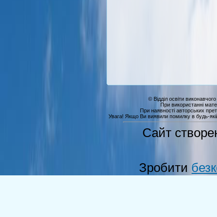
© Відділ освіти виконавчого
При використанні мате
При наявності авторських прет
Увага! Якщо Ви виявили помилку в будь-якій 
Сайт створе
Зробити
без