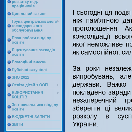
розвитку пед.
працівників
І сьогодні ця под
Цивільний захист
ніж пам'ятною дат
Група централізованого
господарського
проголошення А
обслуговування
консолідації всьо
План роботи відділу
освіти
якої неможливе по
Ліцензування закладів
як самостійної, си
освіти
Благодійні внески
За роки незалеж
Публічні закупівлі
випробувань, але
ЗНО 2022
держави. Важко 
Освіта дітей з ООП
покладено заради 
ВИКОРИСТАННЯ
КОШТІВ
незаперечний гр
Звіт начальника відділу
зберегти ці вели
освіти
розколу в суспі
БЮДЖЕТНІ ЗАПИТИ
України.
ЗВІТИ