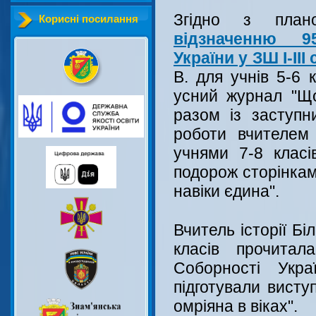
Згідно з план
Корисні посилання
відзначенню 9
України у ЗШ І-ІІІ
В. для учнів 5-6 
усний журнал "Що
разом із заступн
роботи вчителем 
учнями 7-8 класі
подорож сторінкам
навіки єдина".
Вчитель історії Біл
класів прочита
Соборності Укра
підготували висту
омріяна в віках".