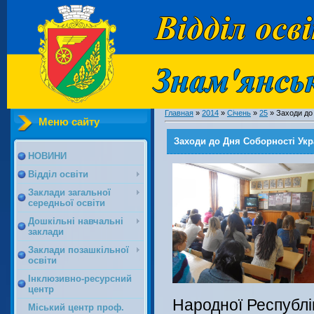
Главная
»
2014
»
Січень
»
25
» Заходи до 
Меню сайту
Заходи до Дня Соборності Украї
НОВИНИ
Відділ освіти
Заклади загальної
середньої освіти
Дошкільні навчальні
заклади
Заклади позашкільної
освіти
Інклюзивно-ресурсний
центр
Народної Республі
Міський центр проф.