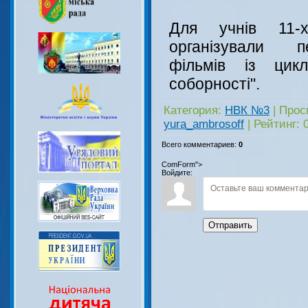
Для учнів 11-х
організували п
фільмів із цикл
соборності".
Категория
:
НВК №3
|
Прос
yura_ambrosoff
|
Рейтинг
:
Всего комментариев
:
0
ComForm">
Войдите:
Отправить