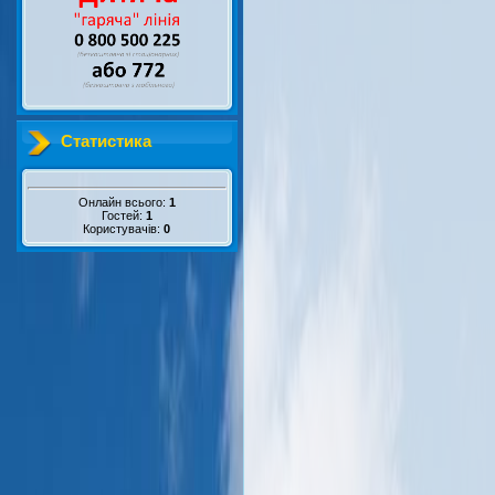
Статистика
Онлайн всього:
1
Гостей:
1
Користувачів:
0