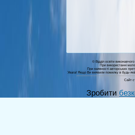
© Відділ освіти виконавчого
При використанні мате
При наявності авторських прет
Увага! Якщо Ви виявили помилку в будь-якій 
Сайт с
Зробити
без