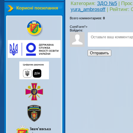
Категория
:
ЗДО №5
|
Прос
Корисні посилання
yura_ambrosoff
|
Рейтинг
:
Всего комментариев
:
0
ComForm">
Войдите:
Отправить