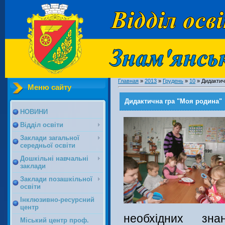
Главная
»
2013
»
Грудень
»
10
» Дидактич
Меню сайту
Дидактична гра "Моя родина"
НОВИНИ
Відділ освіти
Заклади загальної
середньої освіти
Дошкільні навчальні
заклади
Заклади позашкільної
освіти
Інклюзивно-ресурсний
центр
необхідних зн
Міський центр проф.