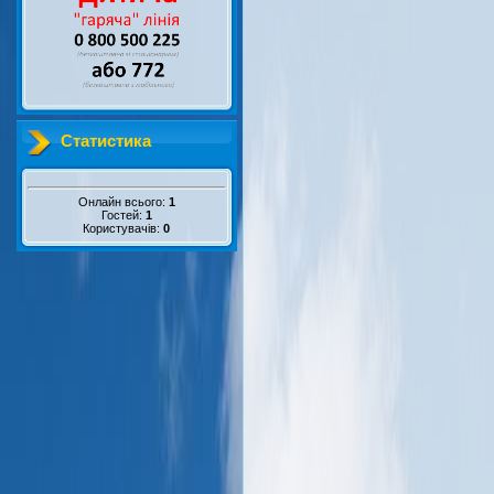
Статистика
Онлайн всього:
1
Гостей:
1
Користувачів:
0