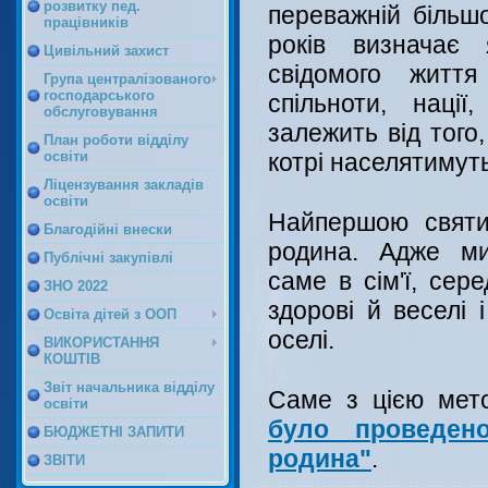
розвитку пед.
переважній більшо
працівників
років визначає 
Цивільний захист
свідомого життя
Група централізованого
господарського
спільноти, наці
обслуговування
залежить від того
План роботи відділу
котрі населятимуть 
освіти
Ліцензування закладів
освіти
Найпершою святи
Благодійні внески
родина. Адже ми
Публічні закупівлі
саме в сім'ї, сере
ЗНО 2022
здорові й веселі 
Освіта дітей з ООП
оселі.
ВИКОРИСТАННЯ
КОШТІВ
Звіт начальника відділу
Саме з цією мето
освіти
було проведен
БЮДЖЕТНІ ЗАПИТИ
родина"
.
ЗВІТИ