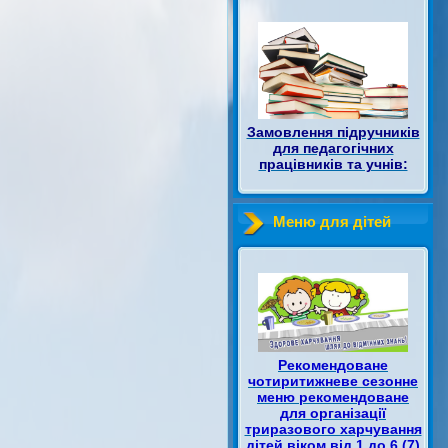
Замовлення підручників
для педагогічних
працівників та учнів:
Меню для дітей
Рекомендоване
чотиритижневе сезонне
меню рекомендоване
для організації
триразового харчування
дітей віком від 1 до 6 (7)