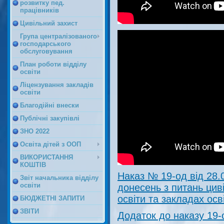
розвитку пед.
працівників
Цивільний захист
Група централізованого
господарського
обслуговування
План роботи відділу
освіти
Ліцензування закладів
освіти
Благодійні внески
Публічні закупівлі
ЗНО 2022
Освіта дітей з ООП
ВИКОРИСТАННЯ
КОШТІВ
Наказ № 19-од від 28.
Звіт начальника відділу
освіти
донесень з питань циві
освіти та закладах осв
БЮДЖЕТНІ ЗАПИТИ
ЗВІТИ
Додаток до наказу 19-