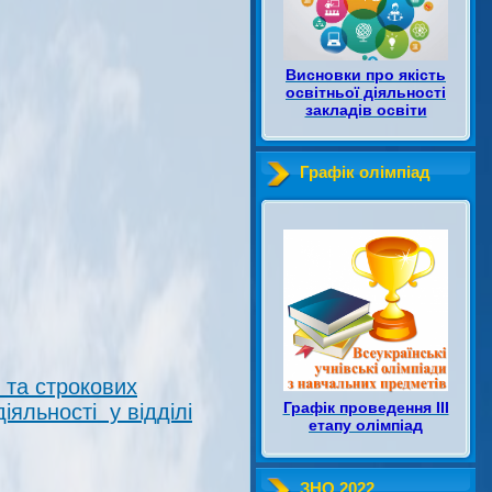
Висновки про якість
освітньої діяльності
закладів освіти
Графік олімпіад
 та строкових
Графік проведення ІІІ
іяльності у відділі
етапу олімпіад
ЗНО 2022