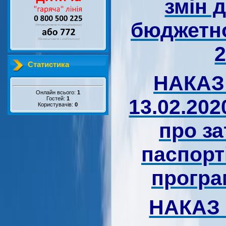
змін 
бюджетно
2
Статистика
НАКАЗ 
Онлайн всього:
1
13.02.202
Гостей:
1
Користувачів:
0
про з
паспорт
програм
НАКАЗ 