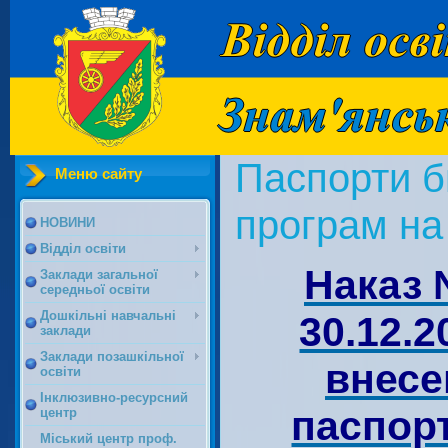
Паспорти 
Меню сайту
програм на
НОВИНИ
Відділ освіти
Наказ 
Заклади загальної
середньої освіти
Дошкільні навчальні
30.12.2
заклади
Заклади позашкільної
внесе
освіти
Інклюзивно-ресурсний
паспор
центр
Міський центр проф.