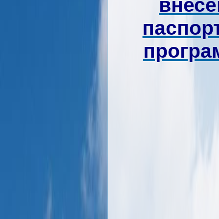
внесе
паспор
програм