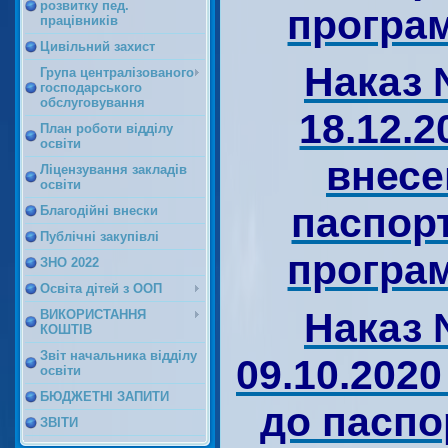
розвитку пед.
програм
працівників
Цивільний захист
Наказ 
Група централізованого
господарського
обслуговування
18.12.2
План роботи відділу
освіти
внесе
Ліцензування закладів
освіти
паспор
Благодійні внески
Публічні закупівлі
програм
ЗНО 2022
Освіта дітей з ООП
Наказ 
ВИКОРИСТАННЯ
КОШТІВ
Звіт начальника відділу
09.10.2020
освіти
БЮДЖЕТНІ ЗАПИТИ
до паспо
ЗВІТИ