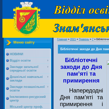
Главная
»
2021
»
Травень
»
7
» Бібліотечн
Меню сайту
Бібліотечні заходи до Дня пам
НОВИНИ
Бібліотечні
Відділ освіти
заходи до Дня
Заклади загальної
середньої освіти
пам’яті та
Дошкільні навчальні
примирення
заклади
Заклади позашкільної
Напередодні
освіти
Дня пам’яті та
Інклюзивно-ресурсний
центр
примирення і
Міський центр проф.