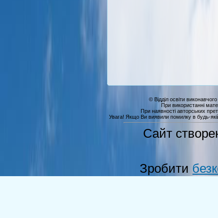
© Відділ освіти виконавчого
При використанні мате
При наявності авторських прет
Увага! Якщо Ви виявили помилку в будь-якій 
Сайт створе
Зробити
без