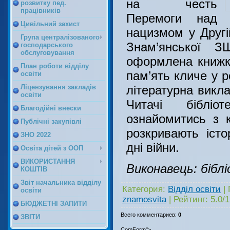
на честь
розвитку пед.
працівників
Перемоги над
Цивільний захист
нацизмом у Другій
Група централізованого
Знам’янської 
господарського
обслуговування
оформлена книжк
План роботи відділу
пам’ять кличе у р
освіти
літературна викла
Ліцензування закладів
освіти
Читачі бібліо
Благодійні внески
ознайомитись з к
Публічні закупівлі
розкривають істо
ЗНО 2022
дні війни.
Освіта дітей з ООП
ВИКОРИСТАННЯ
Виконавець: бібл
КОШТІВ
Звіт начальника відділу
Категория
:
Відділ освіти
|
освіти
znamosvita
|
Рейтинг
:
5.0
/
1
БЮДЖЕТНІ ЗАПИТИ
Всего комментариев
:
0
ЗВІТИ
ComForm">