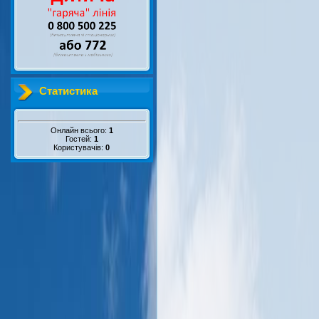
Статистика
Онлайн всього:
1
Гостей:
1
Користувачів:
0